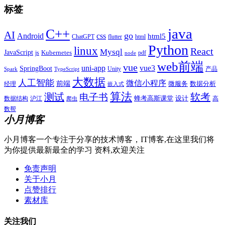
标签
java
C++
AI
go
css
Android
html5
ChatGPT
flutter
html
Python
linux
React
Mysql
JavaScript
js
Kubernetes
pdf
node
web前端
vue
uni-app
vue3
SpringBoot
产品
Unity
Spark
TypeScript
大数据
人工智能
微信小程序
前端
微服务
数据分析
经理
嵌入式
算法
测试
软考
电子书
数据结构
沪江
蜂考高斯课堂
设计
高
爬虫
数帮
小月博客
小月博客一个专注于分享的技术博客，IT博客,在这里我们将
为你提供最新最全的学习 资料,欢迎关注
免责声明
关于小月
点赞排行
素材库
关注我们