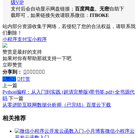
级VIP
支付后会自动显示网盘链接；
百度网盘、无密
自助下
载即可，如果链接失效请联系微信：
ITBOKE
站内部分资源收集于网络，若侵犯了您的合法权益，请联系我
们删除！
小程序
支付宝小程序
赞赏是最好的支持
如果对你有帮助那就支持一下吧
立即赞赏
分享到：








赞(
2
)

打赏
上一篇
Python编程：从入门到实践 (超清完整版)带书签.pdf+全书源代
码
下一篇
从零进阶互联网数据分析师（已完结）百度云下载
相关推荐
微信小程序云
开发云函数入门