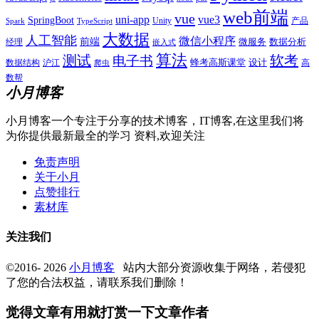
web前端
vue
uni-app
vue3
SpringBoot
产品
Unity
Spark
TypeScript
大数据
人工智能
微信小程序
前端
微服务
数据分析
经理
嵌入式
算法
测试
软考
电子书
数据结构
沪江
蜂考高斯课堂
设计
高
爬虫
数帮
小月博客
小月博客一个专注于分享的技术博客，IT博客,在这里我们将
为你提供最新最全的学习 资料,欢迎关注
免责声明
关于小月
点赞排行
素材库
关注我们
©2016- 2026
小月博客
站内大部分资源收集于网络，若侵犯
了您的合法权益，请联系我们删除！
觉得文章有用就打赏一下文章作者