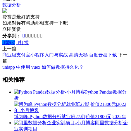
数据分析
赞赏是最好的支持
如果对你有帮助那就支持一下吧
立即赞赏
分享到：








赞(
3
)

打赏
上一篇
商业级支付宝小程序入门与实战 高清无秘 百度云盘下载
下一
篇
uniapp 中使用 vuex 如何做数据持久化？
相关推荐
Python Pandas数据分
析
博为峰-Python数据分析就业班27期|价值21800元|2022年
阿里数据分析企
业实训项目