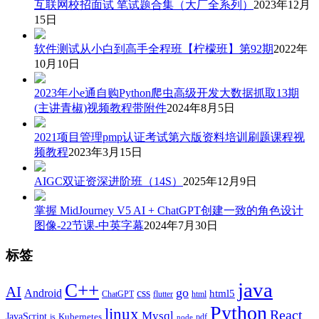
互联网校招面试 笔试题合集（大厂全系列）
2023年12月
15日
软件测试从小白到高手全程班【柠檬班】第92期
2022年
10月10日
2023年小e通自购Python爬虫高级开发大数据抓取13期
(主讲青椒)视频教程带附件
2024年8月5日
2021项目管理pmp认证考试第六版资料培训刷题课程视
频教程
2023年3月15日
AIGC双证资深进阶班（14S）
2025年12月9日
掌握 MidJourney V5 AI + ChatGPT创建一致的角色设计
图像-22节课-中英字幕
2024年7月30日
标签
java
C++
AI
go
css
Android
html5
ChatGPT
flutter
html
Python
linux
React
Mysql
JavaScript
js
Kubernetes
pdf
node