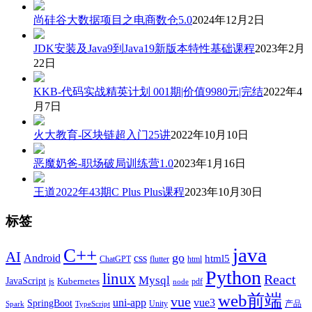
尚硅谷大数据项目之电商数仓5.0
2024年12月2日
JDK安装及Java9到Java19新版本特性基础课程
2023年2月
22日
KKB-代码实战精英计划 001期|价值9980元|完结
2022年4
月7日
火大教育-区块链超入门25讲
2022年10月10日
恶魔奶爸-职场破局训练营1.0
2023年1月16日
王道2022年43期C Plus Plus课程
2023年10月30日
标签
java
C++
AI
go
css
Android
html5
ChatGPT
flutter
html
Python
linux
React
Mysql
JavaScript
js
Kubernetes
pdf
node
web前端
vue
uni-app
vue3
SpringBoot
产品
Unity
Spark
TypeScript