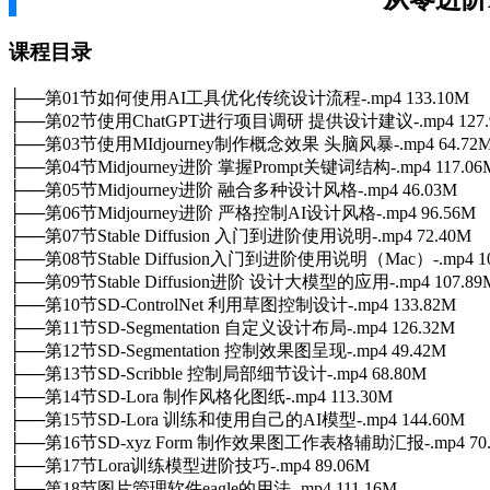
课程目录
├──第01节如何使用AI工具优化传统设计流程-.mp4 133.10M
├──第02节使用ChatGPT进行项目调研 提供设计建议-.mp4 127.
├──第03节使用MIdjourney制作概念效果 头脑风暴-.mp4 64.72
├──第04节Midjourney进阶 掌握Prompt关键词结构-.mp4 117.06
├──第05节Midjourney进阶 融合多种设计风格-.mp4 46.03M
├──第06节Midjourney进阶 严格控制AI设计风格-.mp4 96.56M
├──第07节Stable Diffusion 入门到进阶使用说明-.mp4 72.40M
├──第08节Stable Diffusion入门到进阶使用说明（Mac）-.mp4 10
├──第09节Stable Diffusion进阶 设计大模型的应用-.mp4 107.89
├──第10节SD-ControlNet 利用草图控制设计-.mp4 133.82M
├──第11节SD-Segmentation 自定义设计布局-.mp4 126.32M
├──第12节SD-Segmentation 控制效果图呈现-.mp4 49.42M
├──第13节SD-Scribble 控制局部细节设计-.mp4 68.80M
├──第14节SD-Lora 制作风格化图纸-.mp4 113.30M
├──第15节SD-Lora 训练和使用自己的AI模型-.mp4 144.60M
├──第16节SD-xyz Form 制作效果图工作表格辅助汇报-.mp4 70.
├──第17节Lora训练模型进阶技巧-.mp4 89.06M
├──第18节图片管理软件eagle的用法-.mp4 111.16M