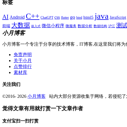
标签
java
C++
AI
go
css
Android
html5
JavaScript
ChatGPT
flutter
html
大数据
测
微信小程序
前端
微服务
数据分析
数据结构
沪江
嵌入式
小月博客
小月博客一个专注于分享的技术博客，IT博客,在这里我们将为
免责声明
关于小月
点赞排行
素材库
关注我们
©2016- 2026
小月博客
站内大部分资源收集于网络，若侵犯了
觉得文章有用就打赏一下文章作者
支付宝扫一扫打赏