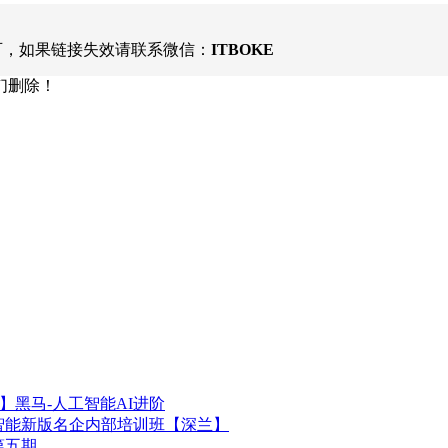
可，如果链接失效请联系微信：
ITBOKE
们删除！
享】黑马-人工智能AI进阶
智能新版名企内部培训班【深兰】
第五期