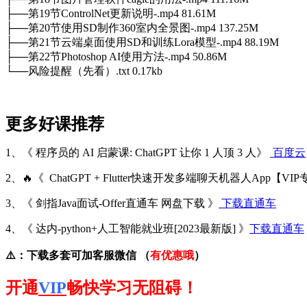
├──第19节ControlNet更新说明-.mp4 81.61M
├──第20节使用SD制作360室内全景图-.mp4 137.25M
├──第21节云端桌面使用SD和训练Lora模型-.mp4 88.19M
├──第22节Photoshop AI使用方法-.mp4 50.86M
└──风险提醒（先看）.txt 0.17kb
更多好课推荐
1、《 程序员的 AI 启蒙课: ChatGPT 让你 1 人顶 3 人》
百度云
2、🔥《 ChatGPT + Flutter快速开发多端聊天机器人App【VI
3、《 剑指Java面试-Offer直通车 网盘下载 》
下载直通车
4、《 达内-python+人工智能就业班[2023最新版] 》
下载直通车
⚠️：下载多套可加客服微信 （
有优惠哦
）
开通
VIP
畅快学习无阻碍！