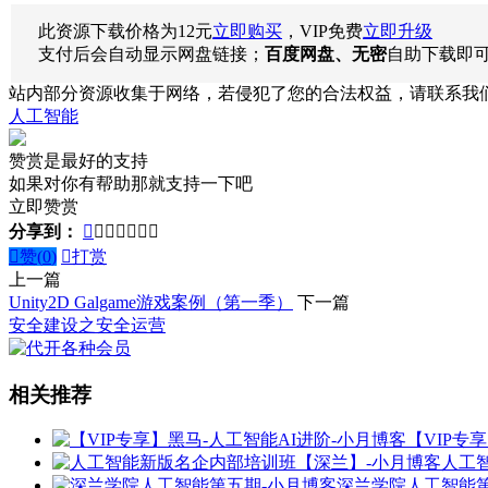
此资源下载价格为
12
元
立即购买
，VIP免费
立即升级
支付后会自动显示网盘链接；
百度网盘、无密
自助下载即
站内部分资源收集于网络，若侵犯了您的合法权益，请联系我
人工智能
赞赏是最好的支持
如果对你有帮助那就支持一下吧
立即赞赏
分享到：








赞(
0
)

打赏
上一篇
Unity2D Galgame游戏案例（第一季）
下一篇
安全建设之安全运营
相关推荐
【VIP专
人工
深兰学院人工智能