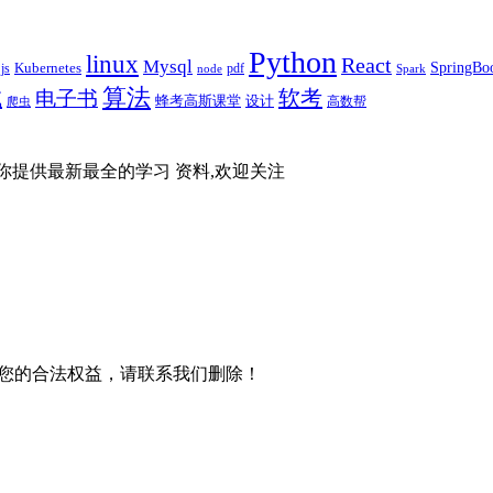
Python
linux
React
Mysql
SpringBo
js
Kubernetes
pdf
node
Spark
算法
试
软考
电子书
蜂考高斯课堂
设计
高数帮
爬虫
你提供最新最全的学习 资料,欢迎关注
您的合法权益，请联系我们删除！