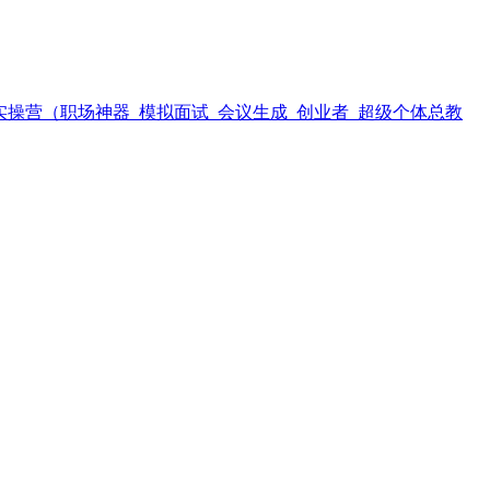
实操营（职场神器_模拟面试_会议生成_创业者_超级个体总教