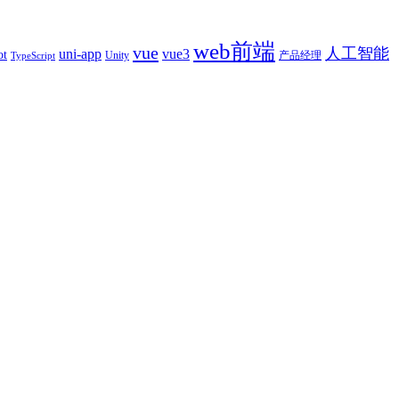
web前端
vue
人工智能
uni-app
vue3
ot
产品经理
Unity
TypeScript