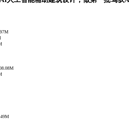
97M
M
M
8.08M
M
49M