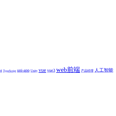
web前端
vue
人工智能
uni-app
vue3
ot
产品经理
Unity
TypeScript