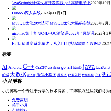
JavaScript设计模式与开发实践 pdf 高清电子书
2020年10月
Dubbo3深入实战
2024年11月1日
MySQL优化20大技巧 MySQL优化大揭秘实战
2023年2月
niaoniao第十九期C4D+OC渲染课2022年4月结课
2023年3
Kafka多维度系统精讲，从入门到熟练掌握 百度网盘
202
标签
java
C++
AI
go
css
Android
html5
JavaScript
ChatGPT
flutter
html
大数据
测
微信小程序
前端
微服务
数据分析
数据结构
沪江
嵌入式
小月博客
小月博客一个专注于分享的技术博客，IT博客,在这里我们将为
免责声明
关于小月
点赞排行