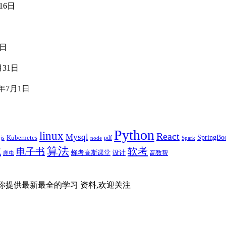
16日
3日
月31日
1年7月1日
Python
linux
React
Mysql
SpringBo
js
Kubernetes
pdf
node
Spark
算法
试
软考
电子书
蜂考高斯课堂
设计
高数帮
爬虫
你提供最新最全的学习 资料,欢迎关注