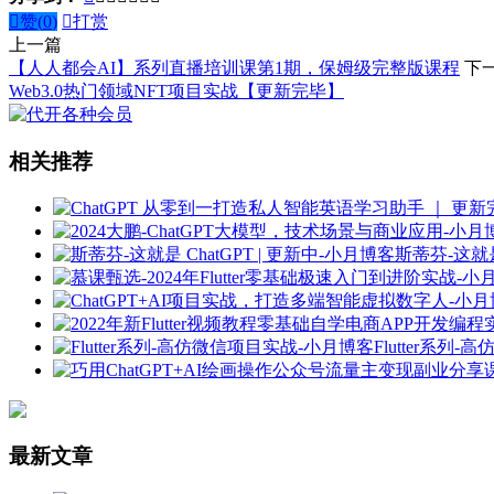

赞(
0
)

打赏
上一篇
【人人都会AI】系列直播培训课第1期，保姆级完整版课程
下
Web3.0热门领域NFT项目实战【更新完毕】
相关推荐
斯蒂芬-这就是 
Flutter系列
最新文章