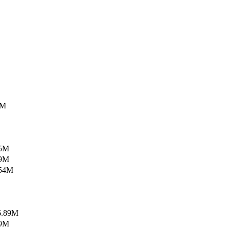
9M
5M
9M
54M
.89M
9M