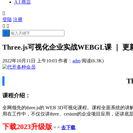
A I 商店

登陆
注册



Three.js可视化企业实战WEBGL课 ｜ 
2022年10月11日 上午10:03
作者：
adm
阅读(6.3K)
T
课程介绍：
全网领先的three.js的 WEB 3D可视化课程。课程全
用在工作中，不仅仅讲three、cesium的企业项目应用，还讲底
下载2023升级版
= =
去下载