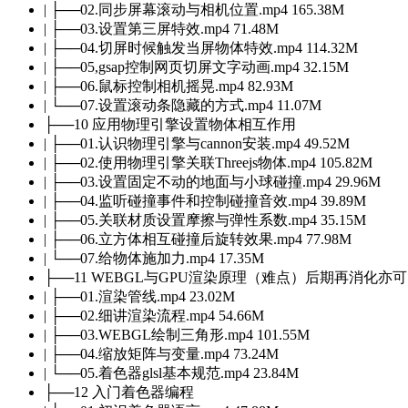
| ├──02.同步屏幕滚动与相机位置.mp4 165.38M
| ├──03.设置第三屏特效.mp4 71.48M
| ├──04.切屏时候触发当屏物体特效.mp4 114.32M
| ├──05,gsap控制网页切屏文字动画.mp4 32.15M
| ├──06.鼠标控制相机摇晃.mp4 82.93M
| └──07.设置滚动条隐藏的方式.mp4 11.07M
├──10 应用物理引擎设置物体相互作用
| ├──01.认识物理引擎与cannon安装.mp4 49.52M
| ├──02.使用物理引擎关联Threejs物体.mp4 105.82M
| ├──03.设置固定不动的地面与小球碰撞.mp4 29.96M
| ├──04.监听碰撞事件和控制碰撞音效.mp4 39.89M
| ├──05.关联材质设置摩擦与弹性系数.mp4 35.15M
| ├──06.立方体相互碰撞后旋转效果.mp4 77.98M
| └──07.给物体施加力.mp4 17.35M
├──11 WEBGL与GPU渲染原理（难点）后期再消化亦可
| ├──01.渲染管线.mp4 23.02M
| ├──02.细讲渲染流程.mp4 54.66M
| ├──03.WEBGL绘制三角形.mp4 101.55M
| ├──04.缩放矩阵与变量.mp4 73.24M
| └──05.着色器glsl基本规范.mp4 23.84M
├──12 入门着色器编程