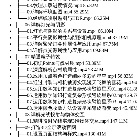
| ├──08.纹理加载进度情况.mp4 85.82M
| ├──09.详解环境贴图.mp4 55.29M
| └──10.经纬线映射贴图与HDR.mp4 66.25M
├──06 详解灯光与阴影
| ├──01.灯光与阴影的关系与设置.mp4 66.10M
| ├──02.平行关阴影属性与阴影相机原理.mp4 37.19M
| ├──03.详解聚光灯各种属性与应用.mp4 67.75M
| └──04.详解点光源属性与应用.mp4 69.83M
├──07 精通粒子特效
| ├──01.初识Points与点材质.mp4 53.39M
| ├──02,深度解析点材质属性.mp4 53.41M
| ├──03.应用顶点着色打造绚丽多彩的星空.mp4 56.83M
| ├──04.通过封装与相机裁剪实现漫天飞舞的雪花.mp4 94.
| ├──05.运用数学知识打造复杂形状臂旋星系01.mp4 81.8
| ├──06.运用数学知识打造复杂形状臂旋星系02.mp4 29.7
| ├──07.运用数学知识打造复杂形状臂旋星系03.mp4 71.0
| └──08.运用颜色收敛方法设置星系臂旋渐变.mp4 45.48
├──08 详解光线投射与物体交互
| └──01.精讲投射光线实现3维物体交互.mp4 147.11M
├──09 打造3D全屏滚动官网
| ├──01.设置页面结构与样式.mp4 130.41M