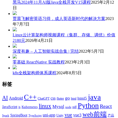
黑马2024年11月AI版Java全栈开发V15课程
2025年2月12
日
贾晨飞解密英语习得，成人英语新时代的解决方案
2023
年7月7日
Linux云计算架构师视频课程（集群、存储、调优）价值
2180元
2026年4月21日
深度有趣 – 人工智能实战合集 | 完结
2022年5月7日
零基础 ReactNative 实战教程
2023年2月3日
k8s全栈架构师体系课程
2024年8月5日
标签
java
C++
AI
go
css
Android
html5
ChatGPT
flutter
html
Python
linux
React
Mysql
JavaScript
js
Kubernetes
pdf
node
web前端
vue
uni-app
vue3
SpringBoot
产品
Unity
Spark
TypeScript