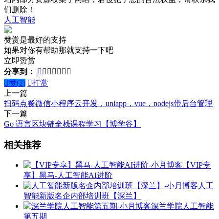
们删除！
人工智能
赞赏是最好的支持
如果对你有帮助那就支持一下吧
立即赞赏
分享到：








赞(
2
)

打赏
上一篇
扫码点餐微信小程序云开发，uniapp，vue，nodejs带后台管理
下一篇
Go 语言区块链全栈课程学习【博学谷】
相关推荐
【VIP专
享】黑马-人工智能AI进阶
人工
智能新版名企内部培训班【深兰】
深兰学院人工智能
第五期