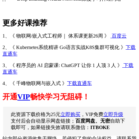
更多好课推荐
1、《 物联网/嵌入式工程师｜ 体系课更新26周 》
百度云
2、《 Kubernetes系统精讲 Go语言实战K8S集群可视化 》
下载
直通车
3、《 程序员的 AI 启蒙课: ChatGPT 让你 1 人顶 3 人 》
下载
直通车
4、《 千峰物联网与嵌入式 》
下载直通车
开通
VIP
畅快学习无阻碍！
此资源下载价格为
25
元
立即购买
，VIP免费
立即升级
支付后会自动显示网盘链接；
百度网盘、无密
自助下
载即可，如果链接失效请联系微信：
ITBOKE
站内部分资源收集于网络，若侵犯了您的合法权益，请联系我