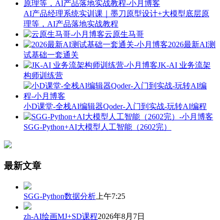
AI产品经理系统实训课｜墨刀原型设计+大模型底层原
理等，AI产品落地实战教程
云原生马哥
2026最新AI测
试基础一套通关
JK-AI 业务流架
构师训练营
小D课堂-全栈AI编辑器Qoder-入门到实战-玩转AI编程
SGG-Python+AI大模型人工智能（2602完）
最新文章
SGG-Python数据分析
上午7:25
zh-AI绘画MJ+SD课程
2026年8月7日