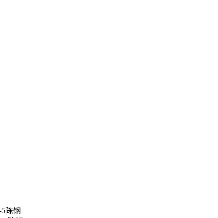
9-5陈钢