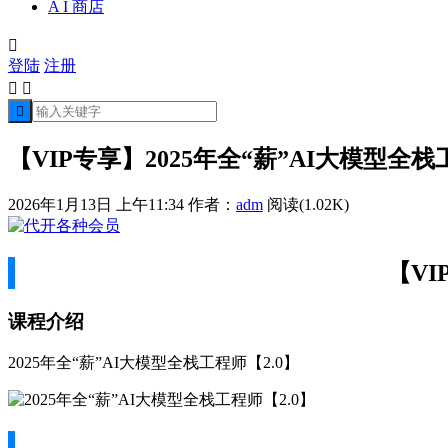
A I 商店

登陆
注册



【VIP专享】2025年全“薪”AI大模型全栈
2026年1月13日 上午11:34
作者：
adm
阅读(1.02K)
【VI
课程介绍
2025年全“薪”AI大模型全栈工程师【2.0】