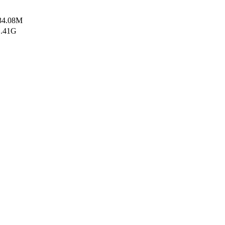
4.08M
.41G