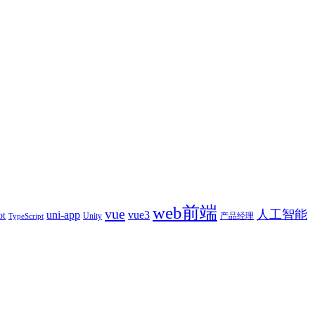
web前端
vue
人工智能
uni-app
vue3
ot
产品经理
Unity
TypeScript