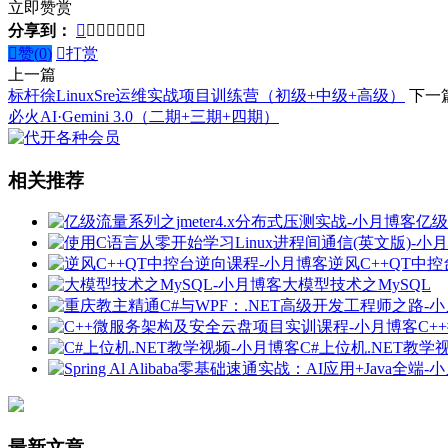
立即赞赏
分享到：








赞(
0
)

打赏
上一篇
标杆徐LinuxSre运维实战项目训练营（初级+中级+高级）
下一
必火AI·Gemini 3.0（二期+三期+四期）
相关推荐
亿级
逆风C++QT中
大模型技术之MySQL
C+
C#上位机.NET教学
最新文章