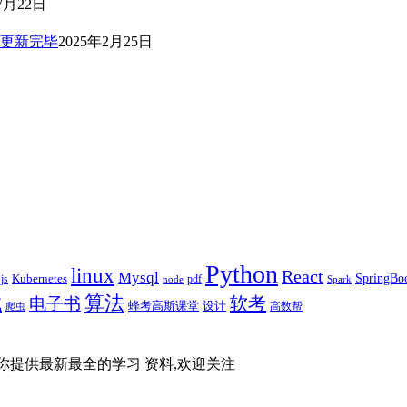
7月22日
｜更新完毕
2025年2月25日
Python
linux
React
Mysql
SpringBo
js
Kubernetes
pdf
node
Spark
算法
试
软考
电子书
蜂考高斯课堂
设计
高数帮
爬虫
你提供最新最全的学习 资料,欢迎关注