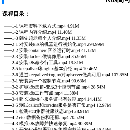
课程目录：
├──1-1 课程资料下载方式.mp4 4.91M
├──1-2 课程内容介绍.mp4 11.40M
├──1-3 韩先超老师个人介绍.mp4 11.33M
├──2-1 对安装k8s的机器进行初始化.mp4 294.99M
├──2-2 安装containerd容器运行时.mp4 41.12M
├──2-3 安装docker-做镜像用.mp4 35.95M
├──2-4 安装k8s命令行工具.mp4 19.81M
├──2-5 keepalived和nginx基本介绍.mp4 10.46M
├──2-6 通过keepalived+nginx对apiserver做高可用.mp4 107.85M
├──3-1 安装第一个控制节点.mp4 90.68M
├──3-2 扩容k8s集群-变成3个控制节点.mp4 28.54M
├──3-3 安装k8s工作节点.mp4 11.38M
├──3-4 延长k8s核心服务证书有效期.mp4 14.41M
├──3-5 测试calico和coredns服务是否正常.mp4 12.97M
├──4-1 检测etcd集群健康状态.mp4 28.91M
├──4-2 etcd数据备份和还原.mp4 70.52M
├──4-3 模拟k8s故障并快速修复.mp4 90.39M
├──5-1 开发代码部署到k8s集群完整流程.mp4 56.45M