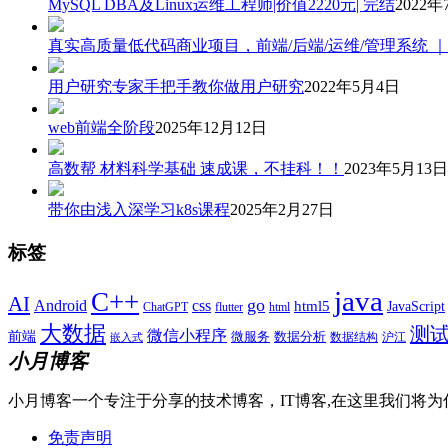
MySQL DBA及Linux运维工程师|价值2220元| 完结
2022年
真实高质量低代码商业项目，前端/后端/运维/管理系统 
用户研究专家手把手教你做用户研究
2022年5月4日
web前端全阶段
2025年12月12日
高数帮 材料科学基础 速成课，不挂科！！
2023年5月13日
带你由浅入深学习k8s课程
2025年2月27日
标签
java
C++
AI
go
css
Android
html5
JavaScript
ChatGPT
flutter
html
大数据
测
微信小程序
前端
微服务
数据分析
数据结构
沪江
嵌入式
小月博客
小月博客一个专注于分享的技术博客，IT博客,在这里我们将为
免责声明