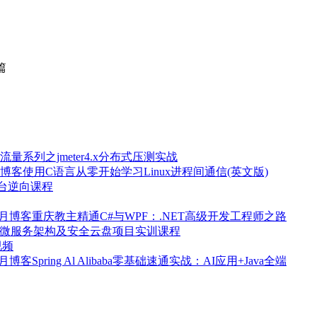
篇
流量系列之jmeter4.x分布式压测实战
使用C语言从零开始学习Linux进程间通信(英文版)
控台逆向课程
重庆教主精通C#与WPF：.NET高级开发工程师之路
+微服务架构及安全云盘项目实训课程
视频
Spring Al Alibaba零基础速通实战：AI应用+Java全端