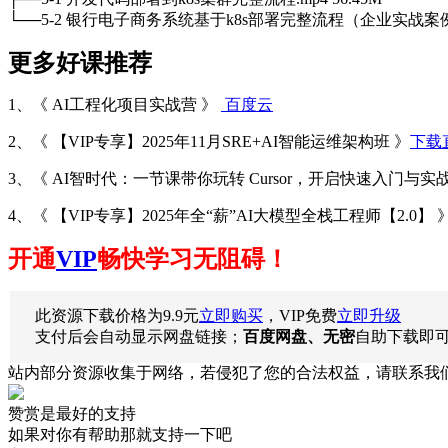
└──5-2 银行电子商务系统基于k8s部署完整流程（企业实战案例）.m
更多好课推荐
1、《 AI工程化项目实战营 》
百度云
2、《 【VIP专享】2025年11月SRE+AI智能运维架构班 》
下载
3、《 AI智时代：一节课带你玩转 Cursor，开启快速入门与实
4、《 【VIP专享】2025年全“薪”AI大模型全栈工程师【2.0】 
开通
VIP
畅快学习无阻碍！
此资源下载价格为
9.9
元
立即购买
，VIP免费
立即升级
支付后会自动显示网盘链接；
百度网盘、无密
自助下载即
站内部分资源收集于网络，若侵犯了您的合法权益，请联系我
赞赏是最好的支持
如果对你有帮助那就支持一下吧