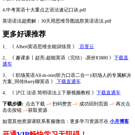
4.中考英语十大重点之语法速记口诀.pdf
英语语法超图解：30天用思维导图战胜英语语法.pdf
更多好课推荐
1、《 Albert英语思维全能训练营 》
百度云
2、《 趣课多丨赵亮-超能英语（完结）-原价¥3880 》
下载直
通车
3、《 职场英语All-in-one(听力口语二合一):职场人的专属解决
方案_同传Barry聊英语 》
下载直通车
4、《 沪江 法语 简明语法上下册视频教程 》
下载直通车
下载步骤:
点击下载
–>
扫码赞赏
–>
成功回到页面
–>
再次点
击击按钮
–>
获取资源
如需其他资源请联系客服微信：更多学习资源尽在
小月博客
开通
VIP
畅快学习无阻碍！