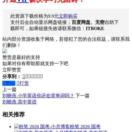
此资源下载价格为
9.9
元
立即购买
支付后会自动显示网盘链接；
百度网盘、无密
自助下
载即可，如果链接失效请联系微信：
ITBOKE
站内部分资源收集于网络，若侵犯了您的合法权益，请联系我
们删除！
赞赏是最好的支持
如果对你有帮助那就支持一下吧
立即赞赏
分享到：








赞(
0
)

打赏
上一篇
刘晓燕 小学英语你还在背单词吗？
下一篇
刘晓燕 高中英语
相关推荐
粉笔 2026 国考