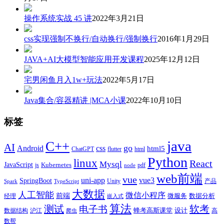
操作系统实战 45 讲
2022年3月21日
css实现强制不换行/自动换行/强制换行
2016年1月29日
JAVA+AI大模型智能应用开发课程
2025年12月12日
宅男闲鱼月入1w+玩法
2022年5月17日
Java集合/容器精讲 |MCA小课
2022年10月10日
标签
java
C++
AI
go
css
Android
html5
ChatGPT
flutter
html
Python
linux
React
Mysql
JavaScript
js
Kubernetes
pdf
node
web前端
vue
uni-app
vue3
SpringBoot
产品
Unity
Spark
TypeScript
大数据
人工智能
微信小程序
前端
微服务
数据分析
经理
嵌入式
算法
测试
软考
电子书
数据结构
沪江
蜂考高斯课堂
设计
高
爬虫
数帮