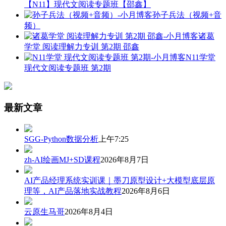
【N11】现代文阅读专题班【邵鑫】
孙子兵法（视频+音
频）
诸葛
学堂 阅读理解力专训 第2期 邵鑫
N11学堂
现代文阅读专题班 第2期
最新文章
SGG-Python数据分析
上午7:25
zh-AI绘画MJ+SD课程
2026年8月7日
AI产品经理系统实训课｜墨刀原型设计+大模型底层原
理等，AI产品落地实战教程
2026年8月6日
云原生马哥
2026年8月4日