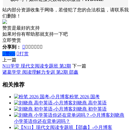
站内部分资源收集于网络，若侵犯了您的合法权益，请联系我
们删除！
赞赏是最好的支持
如果对你有帮助那就支持一下吧
立即赞赏
分享到：








赞(
0
)

打赏
上一篇
N11学堂 现代文阅读专题班 第2期
下一篇
诸葛学堂 阅读理解力专训 第2期 邵鑫
相关推荐
粉笔 2026 国考
刘晓燕 高中英语
刘晓燕 初中英语
刘晓燕
小学英语你还在背单词吗？