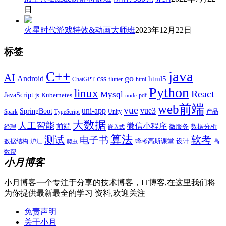
日
火星时代游戏特效&动画大师班
2023年12月22日
标签
java
C++
AI
go
css
Android
html5
ChatGPT
flutter
html
Python
linux
React
Mysql
JavaScript
js
Kubernetes
pdf
node
web前端
vue
uni-app
vue3
SpringBoot
产品
Unity
Spark
TypeScript
大数据
人工智能
微信小程序
前端
微服务
数据分析
经理
嵌入式
算法
测试
软考
电子书
数据结构
沪江
蜂考高斯课堂
设计
高
爬虫
数帮
小月博客
小月博客一个专注于分享的技术博客，IT博客,在这里我们将
为你提供最新最全的学习 资料,欢迎关注
免责声明
关于小月