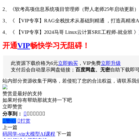
2、《软考高项信息系统项目管理师（野人老师25年启动更新）
3、《 【VIP专享】RAG全栈技术从基础到精通 ，打造高精准A
4、《 【VIP专享】2024马哥 Linux云计算SRE工程师-就业班 》
开通
VIP
畅快学习无阻碍！
此资源下载价格为
6
元
立即购买
，VIP免费
立即升级
支付后会自动显示网盘链接；
百度网盘、无密
自助下载即
站内部分资源收集于网络，若侵犯了您的合法权益，请联系我
赞赏是最好的支持
如果对你有帮助那就支持一下吧
立即赞赏
分享到：








赞(
0
)

打赏
上一篇
码同学-vip大模型AI课程
下一篇