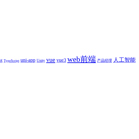
web前端
vue
人工智能
uni-app
vue3
ot
产品经理
Unity
TypeScript