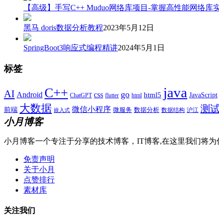
【高级】手写C++ Muduo网络库项目-掌握高性能网络库
黑马 doris数据分析教程
2023年5月12日
SpringBoot3响应式编程精讲
2024年5月1日
标签
java
C++
AI
go
css
Android
html5
JavaScript
ChatGPT
flutter
html
大数据
测
微信小程序
前端
微服务
数据分析
数据结构
沪江
嵌入式
小月博客
小月博客一个专注于分享的技术博客，IT博客,在这里我们将为
免责声明
关于小月
点赞排行
素材库
关注我们