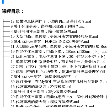
课程目录：
├── 13-如果消息队列挂了，你的 Plan B 是什么？.md
├── 9-关于分库分表，这些知识你都了解吗？.md
├── 4-提升可用性三部曲：缩小故障范围.md
├── 10-大型电商订单数据，分库分表方案的经典场景.md
├── 5-SQL 优化三剑客：FORCE INDEX 关键字.md
├── 11-大型顺风车平台的订单数据，分库分表方案的终极 Boss
├── 19-性能优化三重奏：电商下单，520ms 到185ms（下）.m
├── 21-优化三重奏：电商优惠券下发，30小时到20分钟（下）
├── 14-单体架构 OR 微服务架构，前者完全一无是处吗？.md
├── 27-QPS （TPS） 提升十倍或百倍，阁下当如何应对？.md
├── 29-你项目中的 Kafka 消费者，是如何提升消息处理的吞吐
├── 7-SQL 优化三剑客：底层逻辑思维力.md
├── 30-读取操作，在 MySQL 主从库间的有几种分配策略？.m
├── 16-代码重构的屠龙刀：桥接模式.md
├── 2-提升可用性三部曲：减少故障次数.md
├── 20-性能优化三重奏：电商优惠券下发，30小时到20分钟（
├── 15-代码重构的倚天剑：模板方法模式.md
├── 28-Redis or Caffeine，你的选择和取舍是什么？.md