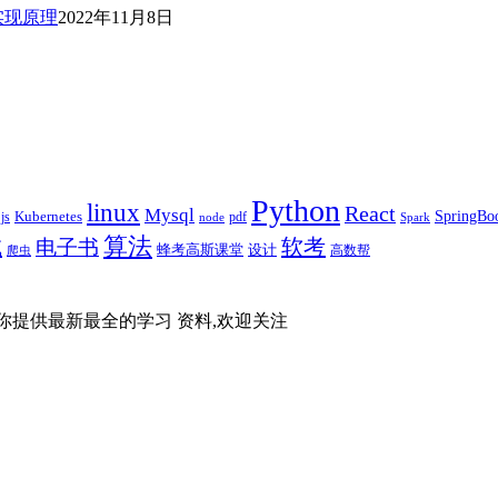
实现原理
2022年11月8日
Python
linux
React
Mysql
SpringBo
js
Kubernetes
pdf
node
Spark
算法
试
软考
电子书
蜂考高斯课堂
设计
高数帮
爬虫
你提供最新最全的学习 资料,欢迎关注