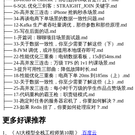
├── 6-SQL 优化三剑客：STRAIGHT_JOIN 关键字.md
├── 26-高并发三连击：iPhone 抢购秒杀场景.md
├── 34-再谈电商下单场景的数据一致性问题.md
├── 12-Kafka 生产者吞吐量调优，那些参数和那些原理.md
├── 35-写在后面的话.md
├── 1-开篇词：聊聊项目场景面试题.md
├── 33-关于数据一致性，你至少需要了解这些（下）.md
├── 8-JVM 调优，或许别滥用本地缓存即可.md
├── 22-性能优化三重奏：电销数据看板，15s到54ms.md
├── 24-高并发三连击：万级 TPS 的 1v1 约课场景.md
├── 3-提升可用性三部曲：降低故障时长.md
├── 18-性能优化三重奏：电商下单 20ms 到185ms（上）.md
├── 32-关于数据一致性，你至少需要了解这些（上）.md
├── 25-高并发三连击：每小时千万级的学生作品点赞场景.md
├── 17-代码重构的霸王枪：职责链模式.md
├── 31-跑定时任务的服务器宕机了，你要如何解决？.md
├── 23-如果 Redis 挂了，你要如何处理应对？.md
更多好课推荐
1、《 AI大模型全栈工程师第10期 》
百度云