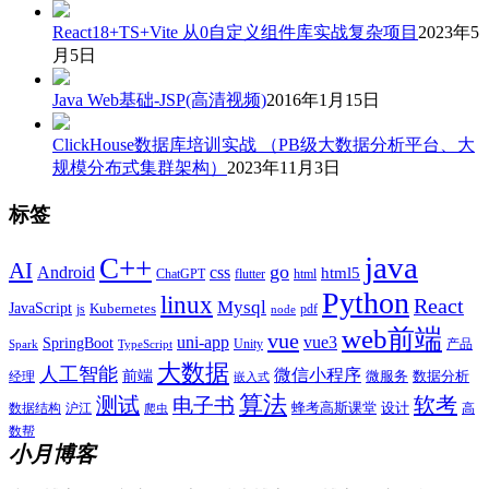
React18+TS+Vite 从0自定义组件库实战复杂项目
2023年5
月5日
Java Web基础-JSP(高清视频)
2016年1月15日
ClickHouse数据库培训实战 （PB级大数据分析平台、大
规模分布式集群架构）
2023年11月3日
标签
java
C++
AI
go
css
Android
html5
ChatGPT
flutter
html
Python
linux
React
Mysql
JavaScript
js
Kubernetes
pdf
node
web前端
vue
uni-app
vue3
SpringBoot
产品
Unity
Spark
TypeScript
大数据
人工智能
微信小程序
前端
微服务
数据分析
经理
嵌入式
算法
测试
软考
电子书
数据结构
沪江
蜂考高斯课堂
设计
高
爬虫
数帮
小月博客