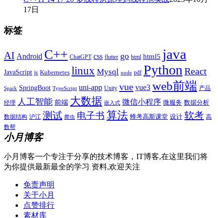
17日
标签
java
C++
AI
go
css
Android
html5
ChatGPT
flutter
html
Python
linux
React
Mysql
JavaScript
js
Kubernetes
pdf
node
web前端
vue
uni-app
vue3
SpringBoot
产品
Unity
Spark
TypeScript
大数据
人工智能
微信小程序
前端
微服务
数据分析
经理
嵌入式
算法
测试
软考
电子书
数据结构
沪江
蜂考高斯课堂
设计
高
爬虫
数帮
小月博客
小月博客一个专注于分享的技术博客，IT博客,在这里我们将
为你提供最新最全的学习 资料,欢迎关注
免责声明
关于小月
点赞排行
素材库