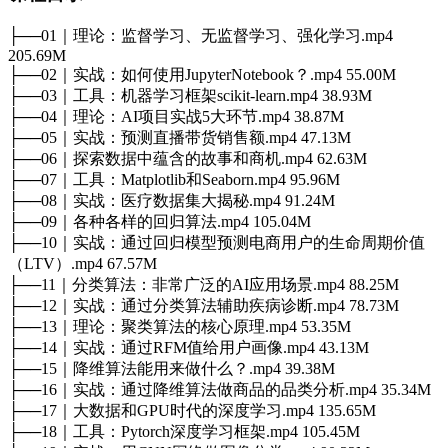
├──01｜理论：监督学习、无监督学习、强化学习.mp4
205.69M
├──02｜实战：如何使用JupyterNotebook？.mp4 55.00M
├──03｜工具：机器学习框架scikit-learn.mp4 38.93M
├──04｜理论：AI项目实战5大环节.mp4 38.87M
├──05｜实战：预测直播带货销售额.mp4 47.13M
├──06｜探索数据中蕴含的故事和商机.mp4 62.63M
├──07｜工具：Matplotlib和Seaborn.mp4 95.96M
├──08｜实战：医疗数据集大揭秘.mp4 91.24M
├──09｜各种各样的回归算法.mp4 105.04M
├──10｜实战：通过回归模型预测电商用户的生命周期价值
（LTV）.mp4 67.57M
├──11｜分类算法：非常广泛的AI应用场景.mp4 88.25M
├──12｜实战：通过分类算法辅助疾病诊断.mp4 78.73M
├──13｜理论：聚类算法的核心原理.mp4 53.35M
├──14｜实战：通过RFM值给用户画像.mp4 43.13M
├──15｜降维算法能用来做什么？.mp4 39.38M
├──16｜实战：通过降维算法做商品的品类分析.mp4 35.34M
├──17｜大数据和GPU时代的深度学习.mp4 135.65M
├──18｜工具：Pytorch深度学习框架.mp4 105.45M