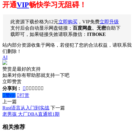
开通
VIP
畅快学习无阻碍！
此资源下载价格为
12
元
立即购买
，VIP免费
立即升级
支付后会自动显示网盘链接；
百度网盘、无密
自助下
载即可，如果链接失效请联系微信：
ITBOKE
站内部分资源收集于网络，若侵犯了您的合法权益，请联系我
们删除！
AI
赞赏是最好的支持
如果对你有帮助那就支持一下吧
立即赞赏
分享到：








赞(
0
)

打赏
上一篇
Rust语言从入门到实战
下一篇
老男孩 大厂DBA直通班1期
相关推荐