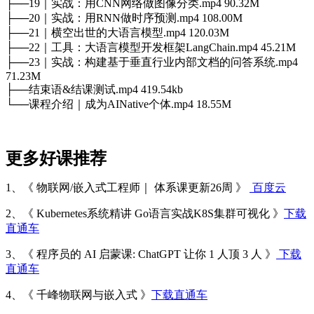
├──19｜实战：用CNN网络做图像分类.mp4 90.32M
├──20｜实战：用RNN做时序预测.mp4 108.00M
├──21｜横空出世的大语言模型.mp4 120.03M
├──22｜工具：大语言模型开发框架LangChain.mp4 45.21M
├──23｜实战：构建基于垂直行业内部文档的问答系统.mp4
71.23M
├──结束语&结课测试.mp4 419.54kb
└──课程介绍｜成为AINative个体.mp4 18.55M
更多好课推荐
1、《 物联网/嵌入式工程师｜ 体系课更新26周 》
百度云
2、《 Kubernetes系统精讲 Go语言实战K8S集群可视化 》
下载
直通车
3、《 程序员的 AI 启蒙课: ChatGPT 让你 1 人顶 3 人 》
下载
直通车
4、《 千峰物联网与嵌入式 》
下载直通车