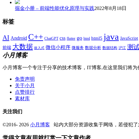
掘金小册 – 前端性能优化原理与实践
2022年8月18日
标签
java
C++
AI
go
css
Android
html5
JavaScript
ChatGPT
flutter
html
大数据
测
微信小程序
前端
微服务
数据分析
数据结构
沪江
嵌入式
小月博客
小月博客一个专注于分享的技术博客，IT博客,在这里我们将为
免责声明
关于小月
点赞排行
素材库
关注我们
©2016- 2026
小月博客
站内大部分资源收集于网络，若侵犯了
觉得文章有用就打赏一下文章作者