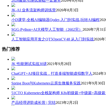
2026最新AI测试基础一套通关
2026年8月4日
JK-AI 业务流架构师训练营
2026年8月3日
小D课堂-全栈AI编辑器Qoder-入门到实战-玩转AI编程
20
SGG-Python+AI大模型人工智能（2602完）
2026年7月31
人工智能应用开发之QT5OpenCV48 从入门到实战
2026年
热门推荐
JK 性能测试实战30讲
2021年9月28日
ChatGPT+AI项目实战，打造多端智能虚拟数字人
2024年
Spring Boot与Kubernetes云原生微服务实践
2021年9月30日
51CTO Kubernetes全栈架构师 K8s初级篇+中级篇+高级
产品经理进阶成长营 | 完结
2023年2月2日