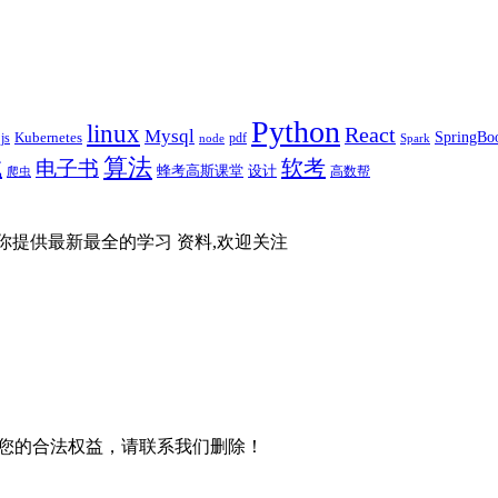
Python
linux
React
Mysql
SpringBo
js
Kubernetes
pdf
node
Spark
算法
试
软考
电子书
蜂考高斯课堂
设计
高数帮
爬虫
你提供最新最全的学习 资料,欢迎关注
您的合法权益，请联系我们删除！