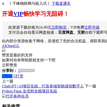
4、《 千峰物联网与嵌入式 》
下载直通车
开通
VIP
畅快学习无阻碍！
此资源下载价格为
16.99
元
立即购买
，VIP免费
立即升级
支付后会自动显示网盘链接；
百度网盘、无密
自助下载即
站内部分资源收集于网络，若侵犯了您的合法权益，请联系我
AI
OpenGL
赞赏是最好的支持
如果对你有帮助那就支持一下吧
立即赞赏
分享到：








赞(
0
)

打赏
上一篇
ChatGPT+AI项目实战，打造多端智能虚拟数字人
下一篇
Python Flask 全流程全栈项目实战
相关推荐