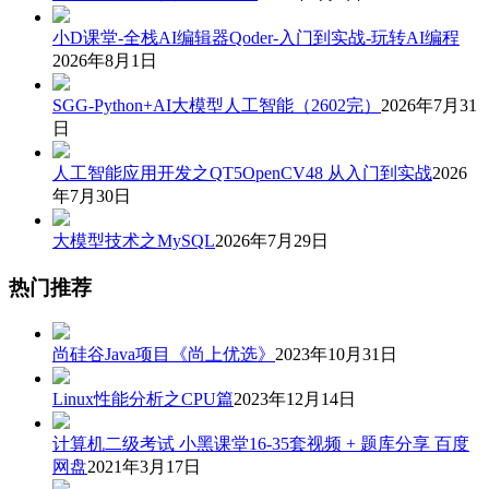
小D课堂-全栈AI编辑器Qoder-入门到实战-玩转AI编程
2026年8月1日
SGG-Python+AI大模型人工智能（2602完）
2026年7月31
日
人工智能应用开发之QT5OpenCV48 从入门到实战
2026
年7月30日
大模型技术之MySQL
2026年7月29日
热门推荐
尚硅谷Java项目《尚上优选》
2023年10月31日
Linux性能分析之CPU篇
2023年12月14日
计算机二级考试 小黑课堂16-35套视频 + 题库分享 百度
网盘
2021年3月17日