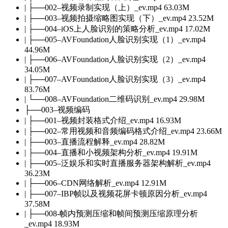
| ├──002–视频录制实现（上）_ev.mp4 63.03M
| ├──003–视频拍摄缩略图实现（下）_ev.mp4 23.52M
| ├──004–iOS上人脸识别的策略分析_ev.mp4 17.02M
| ├──005–AVFoundation人脸识别实现（1）_ev.mp4
44.96M
| ├──006–AVFoundation人脸识别实现（2）_ev.mp4
34.05M
| ├──007–AVFoundation人脸识别实现（3）_ev.mp4
83.76M
| └──008–AVFoundation二维码识别_ev.mp4 29.98M
├──003–视频编码
| ├──001–视频封装格式介绍_ev.mp4 16.93M
| ├──002–常用视频和音频编码格式介绍_ev.mp4 23.66M
| ├──003–直播流程解释_ev.mp4 28.82M
| ├──004–直播和小视频架构分析_ev.mp4 19.91M
| ├──005–泛娱乐和实时直播服务器架构解析_ev.mp4
36.23M
| ├──006–CDN网络解析_ev.mp4 12.91M
| ├──007–IBP帧以及视频花屏卡顿原因分析_ev.mp4
37.58M
| ├──008-帧内预测压缩和帧间预测压缩原理分析
_ev.mp4 18.93M