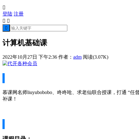

登陆
注册



计算机基础课
2022年10月27日 下午2:36
作者：
adm
阅读(3.07K)
慕课网名师liuyubobobo、咚咚呛、求老仙联合授课，打通
补课！
课程目录：