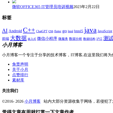
微软OFFICE365 IT管理员培训视频
2023年2月22日
标签
java
C++
AI
go
css
Android
html5
JavaScript
ChatGPT
flutter
html
大数据
测
微信小程序
前端
微服务
数据分析
数据结构
沪江
嵌入式
小月博客
小月博客一个专注于分享的技术博客，IT博客,在这里我们将为
免责声明
关于小月
点赞排行
素材库
关注我们
©2016- 2026
小月博客
站内大部分资源收集于网络，若侵犯了
觉得文章有用就打赏一下文章作者