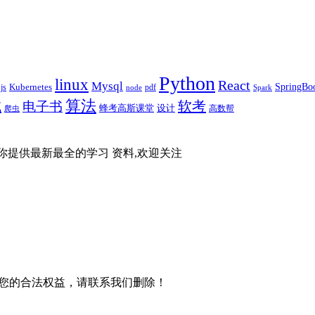
Python
linux
React
Mysql
SpringBo
js
Kubernetes
pdf
node
Spark
算法
试
软考
电子书
蜂考高斯课堂
设计
高数帮
爬虫
你提供最新最全的学习 资料,欢迎关注
您的合法权益，请联系我们删除！