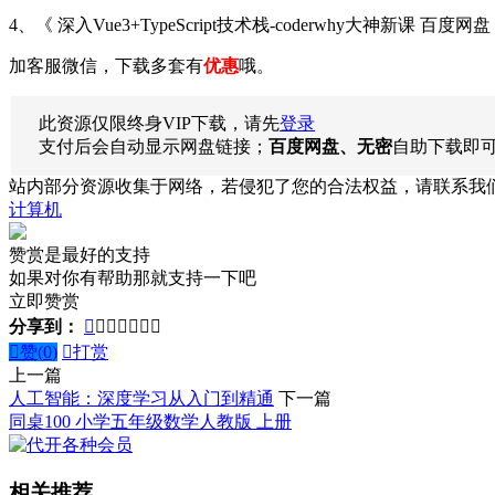
4、《 深入Vue3+TypeScript技术栈-coderwhy大神新课 百度网盘
加客服微信，下载多套有
优惠
哦。
此资源仅限终身VIP下载，请先
登录
支付后会自动显示网盘链接；
百度网盘、无密
自助下载即
站内部分资源收集于网络，若侵犯了您的合法权益，请联系我
计算机
赞赏是最好的支持
如果对你有帮助那就支持一下吧
立即赞赏
分享到：








赞(
0
)

打赏
上一篇
人工智能：深度学习从入门到精通
下一篇
同桌100 小学五年级数学人教版 上册
相关推荐