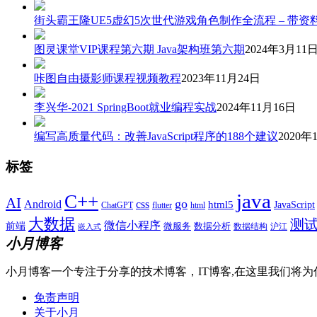
街头霸王隆UE5虚幻5次世代游戏角色制作全流程 – 带资
图灵课堂VIP课程第六期 Java架构班第六期
2024年3月11
咔图自由摄影师课程视频教程
2023年11月24日
李兴华-2021 SpringBoot就业编程实战
2024年11月16日
编写高质量代码：改善JavaScript程序的188个建议
2020年
标签
java
C++
AI
go
css
Android
html5
JavaScript
ChatGPT
flutter
html
大数据
测
微信小程序
前端
微服务
数据分析
数据结构
沪江
嵌入式
小月博客
小月博客一个专注于分享的技术博客，IT博客,在这里我们将为
免责声明
关于小月