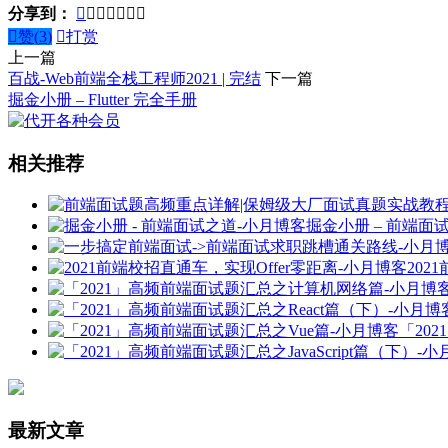
分享到：








赞(
3
)

打赏
上一篇
百战-Web前端全栈工程师2021 | 完结
下一篇
掘金小册 – Flutter 完全手册
相关推荐
掘金小册 – 前端面
202
「20
最新文章