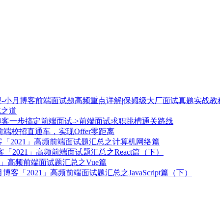
前端面试题高频重点详解|保姆级大厂面试真题实战教
试之道
一步搞定前端面试->前端面试求职跳槽通关路线
1前端校招直通车，实现Offer零距离
「2021」高频前端面试题汇总之计算机网络篇
「2021」高频前端面试题汇总之React篇（下）
21」高频前端面试题汇总之Vue篇
「2021」高频前端面试题汇总之JavaScript篇（下）