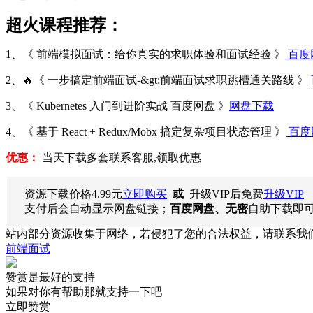
超火课程推荐：
1、《 前端模拟面试：给你真实的求职体验和面试经验 》
百度
2、🔥《 一步搞定前端面试-&gt;前端面试求职跳槽通关路线 》
3、《 Kubernetes 入门到进阶实战 百度网盘 》
网盘下载
4、《 基于 React + Redux/Mobx 搞定复杂项目状态管理 》
百度
优惠：
当天下载多套联系客服,领取优惠
资源下载价格
4.99
元
立即购买
或
升级VIP后免费
升级VIP
支付后会自动显示网盘链接；
百度网盘、无密
自助下载即
站内部分资源收集于网络，若侵犯了您的合法权益，请联系我
前端面试
赞赏是最好的支持
如果对你有帮助那就支持一下吧
立即赞赏