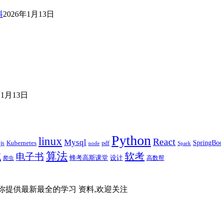
料
2026年1月13日
日
11月13日
Python
linux
React
Mysql
SpringBo
js
Kubernetes
pdf
node
Spark
算法
试
软考
电子书
蜂考高斯课堂
设计
高数帮
爬虫
你提供最新最全的学习 资料,欢迎关注