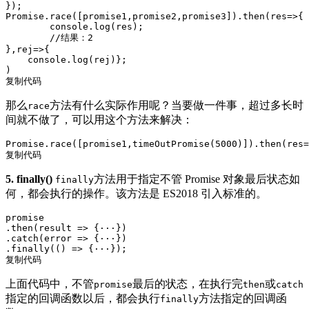
Promise
.race([promise1,promise2,promise3]).then(
res
=>
{

console
.log(res);

//结果：2
},
rej
=>
{

console
.log(rej)};

复制代码
那么
方法有什么实际作用呢？当要做一件事，超过多长时
race
间就不做了，可以用这个方法来解决：
Promise
.race([promise1,timeOutPromise(
5000
)]).then(
res
=
复制代码
5. finally()
方法用于指定不管 Promise 对象最后状态如
finally
何，都会执行的操作。该方法是 ES2018 引入标准的。
promise

.then(
result
 =>
 {···})

.catch(
error
 =>
 {···})

.finally(
() =>
复制代码
上面代码中，不管
最后的状态，在执行完
或
promise
then
catch
指定的回调函数以后，都会执行
方法指定的回调函
finally