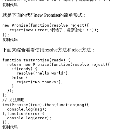
复制代码
就是下面的代码new Promise的简单形式：
new
Promise
(
function
(
resolve,reject
)
{

   reject(
new
Error
(
"我错了，请原谅俺！！"
));

复制代码
下面来综合看看使用resolve方法和reject方法：
function
testPromise
(
ready
) 
{

return
new
Promise
(
function
(
resolve,reject
)
{

if
(ready) {

      resolve(
"hello world"
);

    }
else
 {

      reject(
"No thanks"
);

    }

  });

// 方法调用
testPromise(
true
).then(
function
(
msg
)
{

console
.log(msg);

},
function
(
error
)
{

console
.log(error);

复制代码