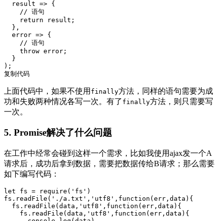
result
 =>
 {

// 语句
return
 result;

  },

error
 =>
 {

// 语句
throw
 error;

  }

复制代码
上面代码中，如果不使用
方法，同样的语句需要为成
finally
功和失败两种情况各写一次。有了
方法，则只需要写
finally
一次。
5. Promise解决了什么问题
在工作中经常会碰到这样一个需求，比如我使用ajax发一个A
请求后，成功后拿到数据，需要把数据传给B请求；那么需要
如下编写代码：
let
 fs = 
require
(
'fs'
)

fs.readFile(
'./a.txt'
,
'utf8'
,
function
(
err,data
)
{

  fs.readFile(data,
'utf8'
,
function
(
err,data
)
{

    fs.readFile(data,
'utf8'
,
function
(
err,data
)
{

console
.log(data)
