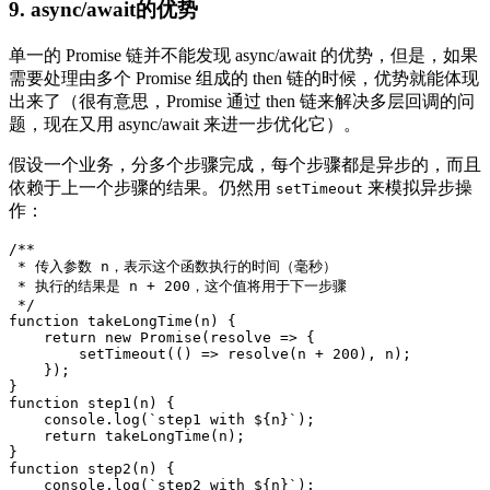
9. async/await的优势
单一的 Promise 链并不能发现 async/await 的优势，但是，如果
需要处理由多个 Promise 组成的 then 链的时候，优势就能体现
出来了（很有意思，Promise 通过 then 链来解决多层回调的问
题，现在又用 async/await 来进一步优化它）。
假设一个业务，分多个步骤完成，每个步骤都是异步的，而且
依赖于上一个步骤的结果。仍然用
来模拟异步操
setTimeout
作：
/**

 * 传入参数 n，表示这个函数执行的时间（毫秒）

 * 执行的结果是 n + 200，这个值将用于下一步骤

 */
function
takeLongTime
(
n
) 
{

return
new
Promise
(
resolve
 =>
 {

setTimeout
(
() =>
 resolve(n + 
200
), n);

    });

function
step1
(
n
) 
{

console
.log(
`step1 with 
${n}
`
);

return
 takeLongTime(n);

function
step2
(
n
) 
{

console
.log(
`step2 with 
${n}
`
);
