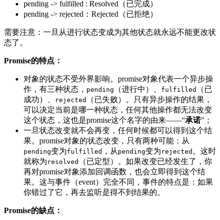
pending -> fulfilled : Resolved（已完成）
pending -> rejected：Rejected（已拒绝）
需要注意：一旦从进行状态变成为其他状态就永远不能更改状
态了。
Promise的特点：
对象的状态不受外界影响。promise对象代表一个异步操
作，有三种状态，
（进行中）、
（已
pending
fulfilled
成功）、
（已失败）。只有异步操作的结果，
rejected
可以决定当前是哪一种状态，任何其他操作都无法改变
这个状态，这也是promise这个名字的由来——“
承诺
”；
一旦状态改变就不会再变，任何时候都可以得到这个结
果。promise对象的状态改变，只有两种可能：从
变为
，从
变为
。这时
pending
fulfilled
pending
rejected
就称为
（已定型）。如果改变已经发生了，你
resolved
再对promise对象添加回调函数，也会立即得到这个结
果。这与事件（event）完全不同，事件的特点是：如果
你错过了它，再去监听是得不到结果的。
Promise的缺点：