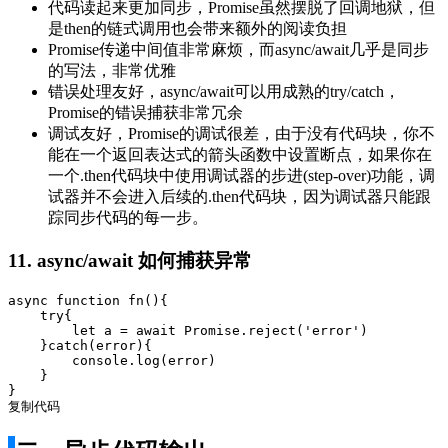
代码读起来更加同步，Promise虽然摆脱了回调地狱，但
是then的链式调⽤也会带来额外的阅读负担
Promise传递中间值⾮常麻烦，⽽async/await⼏乎是同步
的写法，⾮常优雅
错误处理友好，async/await可以⽤成熟的try/catch，
Promise的错误捕获⾮常冗余
调试友好，Promise的调试很差，由于没有代码块，你不
能在⼀个返回表达式的箭头函数中设置断点，如果你在
⼀个.then代码块中使⽤调试器的步进(step-over)功能，调
试器并不会进⼊后续的.then代码块，因为调试器只能跟
踪同步代码的每⼀步。
11. async/await 如何捕获异常
async
function
fn
()
{

try
{

let
 a = 
await
Promise
.reject(
'error'
)

    }
catch
(error){

console
.log(error)

    }

复制代码