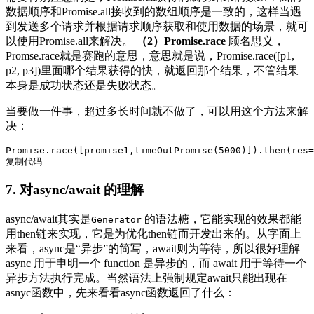
数据顺序和Promise.all接收到的数组顺序是一致的，这样当遇
到发送多个请求并根据请求顺序获取和使用数据的场景，就可
以使用Promise.all来解决。
（2）Promise.race
顾名思义，
Promse.race就是赛跑的意思，意思就是说，Promise.race([p1,
p2, p3])里面哪个结果获得的快，就返回那个结果，不管结果
本身是成功状态还是失败状态。
当要做一件事，超过多长时间就不做了，可以用这个方法来解
决：
Promise
.race([promise1,timeOutPromise(
5000
)]).then(
res
=
复制代码
7. 对async/await 的理解
async/await其实是
的语法糖，它能实现的效果都能
Generator
用then链来实现，它是为优化then链而开发出来的。从字面上
来看，async是“异步”的简写，await则为等待，所以很好理解
async 用于申明一个 function 是异步的，而 await 用于等待一个
异步方法执行完成。当然语法上强制规定await只能出现在
asnyc函数中，先来看看async函数返回了什么：