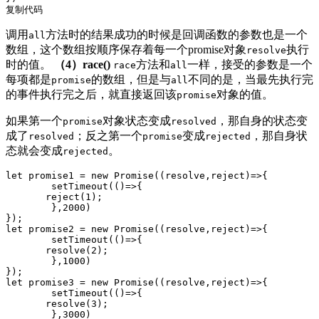
复制代码
调用
方法时的结果成功的时候是回调函数的参数也是一个
all
数组，这个数组按顺序保存着每一个promise对象
执行
resolve
时的值。
（4）race()
方法和
一样，接受的参数是一个
race
all
每项都是
的数组，但是与
不同的是，当最先执行完
promise
all
的事件执行完之后，就直接返回该
对象的值。
promise
如果第一个
对象状态变成
，那自身的状态变
promise
resolved
成了
；反之第一个
变成
，那自身状
resolved
promise
rejected
态就会变成
。
rejected
let
 promise1 = 
new
Promise
(
(
resolve,reject
)=>
{

setTimeout
(
()=>
{

       reject(
1
);

	},
2000
)

let
 promise2 = 
new
Promise
(
(
resolve,reject
)=>
{

setTimeout
(
()=>
{

       resolve(
2
);

	},
1000
)

let
 promise3 = 
new
Promise
(
(
resolve,reject
)=>
{

setTimeout
(
()=>
{

       resolve(
3
);

	},
3000
)
