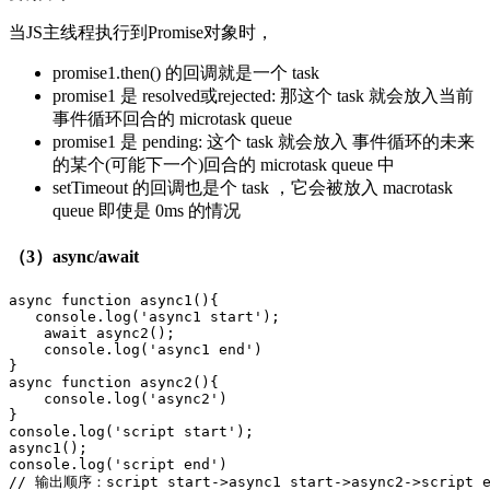
当JS主线程执行到Promise对象时，
promise1.then() 的回调就是一个 task
promise1 是 resolved或rejected: 那这个 task 就会放入当前
事件循环回合的 microtask queue
promise1 是 pending: 这个 task 就会放入 事件循环的未来
的某个(可能下一个)回合的 microtask queue 中
setTimeout 的回调也是个 task ，它会被放入 macrotask
queue 即使是 0ms 的情况
（3）async/await
async
function
async1
()
{

console
.log(
'async1 start'
);

await
 async2();

console
.log(
'async1 end'
)

async
function
async2
()
{

console
.log(
'async2'
)

console
.log(
'script start'
);

console
.log(
'script end'
// 输出顺序：script start->async1 start->async2->script e