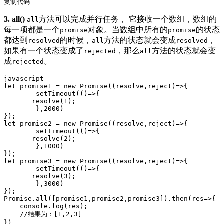
复制代码
3. all()
方法可以完成并行任务， 它接收一个数组，数组的
all
每一项都是一个
对象。当数组中所有的
的状态
promise
promise
都达到
的时候，
方法的状态就会变成
，
resolved
all
resolved
如果有一个状态变成了
，那么
方法的状态就会变
rejected
all
成
。
rejected
let
 promise1 = 
new
Promise
(
(
resolve,reject
)=>
{

setTimeout
(
()=>
{

       resolve(
1
);

	},
2000
)

let
 promise2 = 
new
Promise
(
(
resolve,reject
)=>
{

setTimeout
(
()=>
{

       resolve(
2
);

	},
1000
)

let
 promise3 = 
new
Promise
(
(
resolve,reject
)=>
{

setTimeout
(
()=>
{

       resolve(
3
);

	},
3000
)

Promise
.all([promise1,promise2,promise3]).then(
res
=>
{

console
.log(res);

//结果为：[1,2,3] 