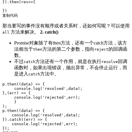
}).then(
res
=>
{

复制代码
那当要写的事件没有顺序或者关系时，还如何写呢？可以使用
方法来解决。
2. catch()
all
Promise对象除了有then方法，还有一个catch方法，该方
法相当于
方法的第二个参数，指向
的回调函
then
reject
数。
不过
方法还有一个作用，就是在执行
回调
catch
resolve
函数时，如果出现错误，抛出异常，不会停止运行，而
是进入
方法中。
catch
p.then(
(
data
) =>
 {

console
.log(
'resolved'
,data);

},
(
err
) =>
 {

console
.log(
'rejected'
,err);

     }

); 

p.then(
(
data
) =>
 {

console
.log(
'resolved'
,data);

}).catch(
(
err
) =>
 {

console
.log(
'rejected'
,err);
