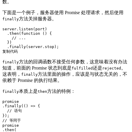
数。
下面是一个例子，服务器使用 Promise 处理请求，然后使用
方法关掉服务器。
finally
server.listen(port)

  .then(
function
 () 
{

// ...
  })

复制代码
方法的回调函数不接受任何参数，这意味着没有办法
finally
知道，前面的 Promise 状态到底是
还是
。
fulfilled
rejected
这表明，
方法里面的操作，应该是与状态无关的，不
finally
依赖于 Promise 的执行结果。
本质上是
方法的特例：
finally
then
promise

.finally(
() =>
 {

// 语句
// 等同于
promise

.then(
