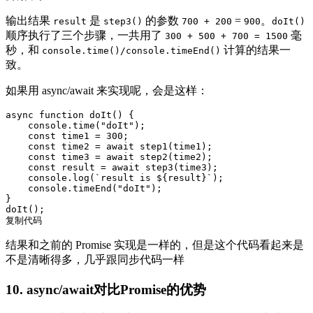
输出结果
是
的参数
=
。
result
step3()
700 + 200
900
doIt()
顺序执行了三个步骤，一共用了
毫
300 + 500 + 700 = 1500
秒，和
计算的结果一
console.time()/console.timeEnd()
致。
如果用 async/await 来实现呢，会是这样：
async
function
doIt
() 
{

console
.time(
"doIt"
);

const
 time1 = 
300
;

const
 time2 = 
await
 step1(time1);

const
 time3 = 
await
 step2(time2);

const
 result = 
await
 step3(time3);

console
.log(
`result is 
${result}
`
);

console
.timeEnd(
"doIt"
);

}

复制代码
结果和之前的 Promise 实现是一样的，但是这个代码看起来是
不是清晰得多，几乎跟同步代码一样
10. async/await对比Promise的优势