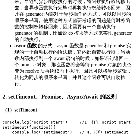
来。当遇到异步函数执行的时候，将函数执行权转移出
去，当异步函数执行完毕时再将执行权给转移回来。因
此在 generator 内部对于异步操作的方式，可以以同步的
顺序来书写。使用这种方式需要考虑的问题是何时将函
数的控制权转移回来，因此需要有一个自动执行
generator 的机制，比如说 co 模块等方式来实现 generator
的自动执行。
async 函数
的形式，async 函数是 generator 和 promise 实
现的一个自动执行的语法糖，它内部自带执行器，当函
数内部执行到一个 await 语句的时候，如果语句返回一
个 promise 对象，那么函数将会等待 promise 对象的状态
变为 resolve 后再继续向下执行。因此可以将异步逻辑，
转化为同步的顺序来书写，并且这个函数可以自动执
行。
2. setTimeout、Promise、Async/Await 的区别
（1）setTimeout
console
.log(
'script start'
)	
//1. 打印 script start
setTimeout
(
function
()
{

console
.log(
'settimeout'
)	
// 4. 打印 settimeout