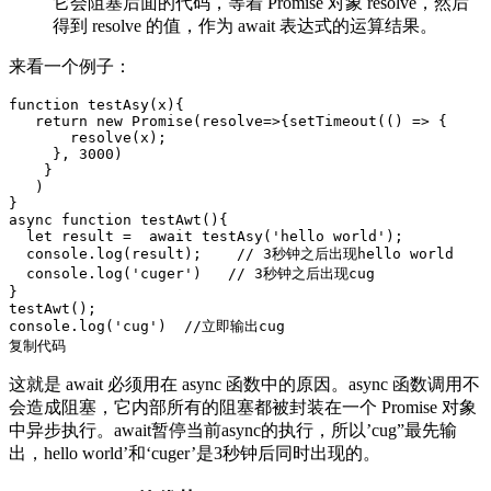
它会阻塞后面的代码，等着 Promise 对象 resolve，然后
得到 resolve 的值，作为 await 表达式的运算结果。
来看一个例子：
function
testAsy
(
x
)
{

return
new
Promise
(
resolve
=>
{
setTimeout
(
() =>
 {

       resolve(x);

     }, 
3000
)

    }

   )

async
function
testAwt
()
{    

let
 result =  
await
 testAsy(
'hello world'
);

console
.log(result);    
// 3秒钟之后出现hello world
console
.log(
'cuger'
)   
// 3秒钟之后出现cug
}

console
.log(
'cug'
)  
//立即输出cug
复制代码
这就是 await 必须用在 async 函数中的原因。async 函数调用不
会造成阻塞，它内部所有的阻塞都被封装在一个 Promise 对象
中异步执行。await暂停当前async的执行，所以’cug”最先输
出，hello world’和‘cuger’是3秒钟后同时出现的。