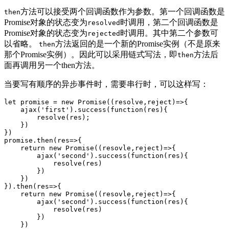
方法可以接受两个回调函数作为参数。第一个回调函数是
then
Promise对象的状态变为
时调用，第二个回调函数是
resolved
Promise对象的状态变为
时调用。其中第二个参数可
rejected
以省略。
方法返回的是一个新的Promise实例（不是原来
then
那个Promise实例）。因此可以采用链式写法，即
方法后
then
面再调用另一个then方法。
当要写有顺序的异步事件时，需要串行时，可以这样写：
let
 promise = 
new
Promise
(
(
resolve,reject
)=>
{

    ajax(
'first'
).success(
function
(
res
)
{

        resolve(res);

    })

})

promise.then(
res
=>
{

return
new
Promise
(
(
resovle,reject
)=>
{

        ajax(
'second'
).success(
function
(
res
)
{

            resolve(res)

        })

    })

}).then(
res
=>
{

return
new
Promise
(
(
resovle,reject
)=>
{

        ajax(
'second'
).success(
function
(
res
)
{

            resolve(res)

        })

    })
