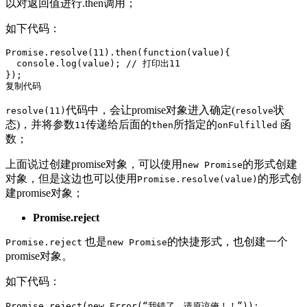
以对返回值进行.then调用；
如下代码：
Promise
.resolve(
11
).then(
function
(
value
)
{

console
.log(value); 
// 打印出11
复制代码
代码中，会让promise对象进入确定(
状
resolve(11)
resolve
态)，并将参数
传递给后面的
所指定的
函
11
then
onFulfilled
数；
上面说过创建promise对象，可以使用
的形式创建
new Promise
对象，但是这边也可以使用
的形式创
Promise.resolve(value)
建promise对象；
Promise.reject
也是
的快捷形式，也创建一个
Promise.reject
new Promise
promise对象。
如下代码：
Promise
.reject(
new
Error