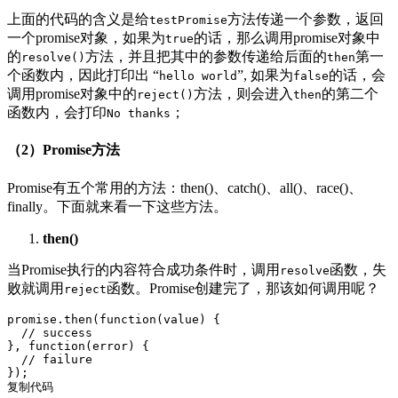
上面的代码的含义是给
方法传递一个参数，返回
testPromise
一个promise对象，如果为
的话，那么调用promise对象中
true
的
方法，并且把其中的参数传递给后面的
第一
resolve()
then
个函数内，因此打印出 “
”, 如果为
的话，会
hello world
false
调用promise对象中的
方法，则会进入
的第二个
reject()
then
函数内，会打印
；
No thanks
（2）Promise方法
Promise有五个常用的方法：then()、catch()、all()、race()、
finally。下面就来看一下这些方法。
then()
当Promise执行的内容符合成功条件时，调用
函数，失
resolve
败就调用
函数。Promise创建完了，那该如何调用呢？
reject
promise.then(function(value) {

  // success

}, function(error) {

  // failure

复制代码