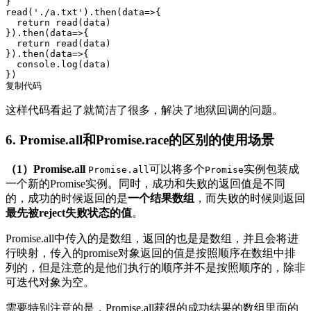
}

read(
'./a.txt'
).then(
data
=>
{

return
 read(data) 

}).then(
data
=>
{

return
 read(data)  

}).then(
data
=>
{

console
.log(data)

复制代码
这样代码看起了就简洁了很多，解决了地狱回调的问题。
6. Promise.all和Promise.race的区别的使用场景
（1）Promise.all
可以将多个
实例包装成
Promise.all
Promise
一个新的Promise实例。同时，成功和失败的返回值是不同
的，成功的时候返回的是
一个结果数组
，而失败的时候则返回
最先被reject失败状态的值
。
Promise.all中传入的是数组，返回的也是是数组，并且会将进
行映射，传入的promise对象返回的值是按照顺序在数组中排
列的，但是注意的是他们执行的顺序并不是按照顺序的，除非
可迭代对象为空。
需要特别注意的是，Promise.all获得的成功结果的数组里面的