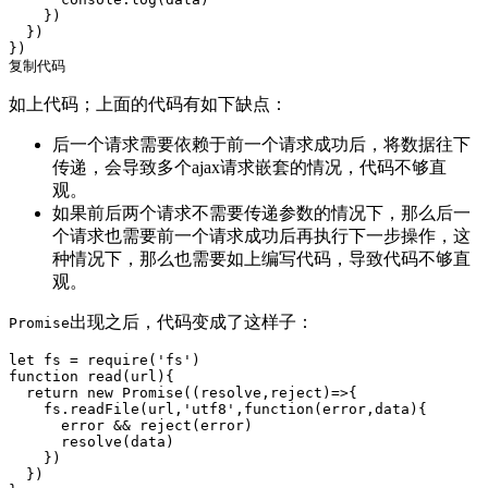
    })

  })

复制代码
如上代码；上面的代码有如下缺点：
后一个请求需要依赖于前一个请求成功后，将数据往下
传递，会导致多个ajax请求嵌套的情况，代码不够直
观。
如果前后两个请求不需要传递参数的情况下，那么后一
个请求也需要前一个请求成功后再执行下一步操作，这
种情况下，那么也需要如上编写代码，导致代码不够直
观。
出现之后，代码变成了这样子：
Promise
let
 fs = 
require
(
'fs'
function
read
(
url
)
{

return
new
Promise
(
(
resolve,reject
)=>
{

    fs.readFile(url,
'utf8'
,
function
(
error,data
)
{

      error && reject(error)

      resolve(data)

    })

  })
