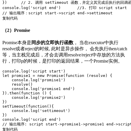
})	
// 2. 调用 setTimeout 函数，并定义其完成后执行的回调
console
.log(
'script end'
)	
//3. 打印 script start
// 输出顺序：script start->script end->settimeout
复制代码
（2）Promise
Promise本身是
同步的立即执行函数
， 当在executor中执行
resolve或者reject的时候, 此时是异步操作， 会先执行then/catch
等，当主栈完成后，才会去调用resolve/reject中存放的方法执
行，打印p的时候，是打印的返回结果，一个Promise实例。
console
.log(
'script start'
let
 promise1 = 
new
Promise
(
function
 (
resolve
) 
{

console
.log(
'promise1'
)

    resolve()

console
.log(
'promise1 end'
)

}).then(
function
 () 
{

console
.log(
'promise2'
)

setTimeout
(
function
()
{

console
.log(
'settimeout'
)

console
.log(
'script end'
// 输出顺序: script start->promise1->promise1 end->script
复制代码