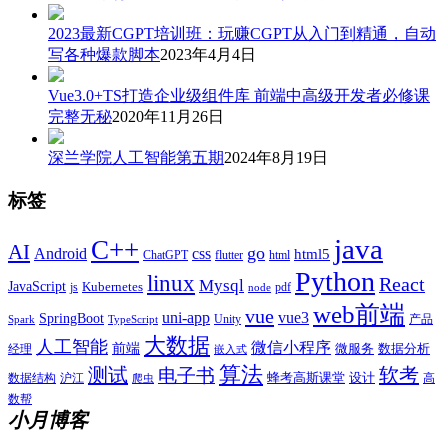
2023最新CGPT培训班：玩赚CGPT从入门到精通，自动
写各种爆款脚本
2023年4月4日
Vue3.0+TS打造企业级组件库 前端中高级开发者必修课
完整无秘
2020年11月26日
深兰学院人工智能第五期
2024年8月19日
标签
java
C++
AI
go
css
Android
html5
ChatGPT
flutter
html
Python
linux
React
Mysql
JavaScript
js
Kubernetes
pdf
node
web前端
vue
uni-app
vue3
SpringBoot
产品
Unity
Spark
TypeScript
大数据
人工智能
微信小程序
前端
微服务
数据分析
经理
嵌入式
算法
测试
软考
电子书
数据结构
沪江
蜂考高斯课堂
设计
高
爬虫
数帮
小月博客