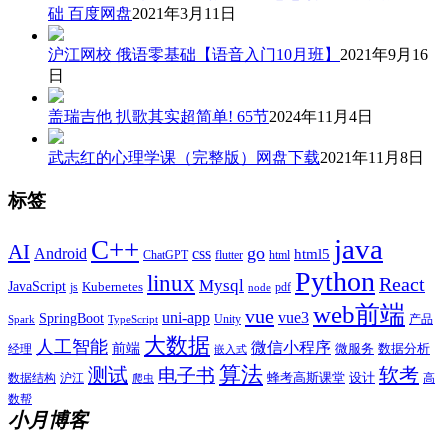
础 百度网盘
2021年3月11日
沪江网校 俄语零基础【语音入门10月班】
2021年9月16
日
盖瑞吉他 扒歌其实超简单! 65节
2024年11月4日
武志红的心理学课（完整版）网盘下载
2021年11月8日
标签
java
C++
AI
go
css
Android
html5
ChatGPT
flutter
html
Python
linux
React
Mysql
JavaScript
js
Kubernetes
pdf
node
web前端
vue
uni-app
vue3
SpringBoot
产品
Unity
Spark
TypeScript
大数据
人工智能
微信小程序
前端
微服务
数据分析
经理
嵌入式
算法
测试
软考
电子书
数据结构
沪江
蜂考高斯课堂
设计
高
爬虫
数帮
小月博客