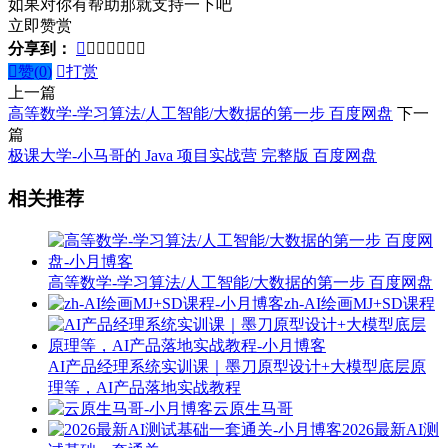
如果对你有帮助那就支持一下吧
立即赞赏
分享到：








赞(
0
)

打赏
上一篇
高等数学-学习算法/人工智能/大数据的第一步 百度网盘
下一
篇
极课大学-小马哥的 Java 项目实战营 完整版 百度网盘
相关推荐
高等数学-学习算法/人工智能/大数据的第一步 百度网盘
zh-AI绘画MJ+SD课程
AI产品经理系统实训课｜墨刀原型设计+大模型底层原
理等，AI产品落地实战教程
云原生马哥
2026最新AI测