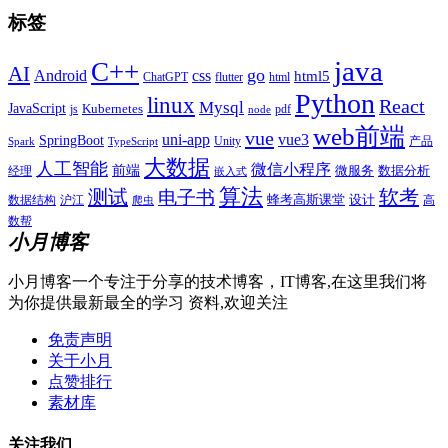
标签
java
C++
AI
go
css
Android
html5
ChatGPT
flutter
html
Python
linux
React
Mysql
JavaScript
js
Kubernetes
pdf
node
web前端
vue
uni-app
vue3
SpringBoot
产品
Unity
Spark
TypeScript
大数据
人工智能
微信小程序
前端
微服务
数据分析
经理
嵌入式
算法
测试
软考
电子书
数据结构
沪江
蜂考高斯课堂
设计
高
爬虫
数帮
小月博客
小月博客一个专注于分享的技术博客，IT博客,在这里我们将
为你提供最新最全的学习 资料,欢迎关注
免责声明
关于小月
点赞排行
素材库
关注我们