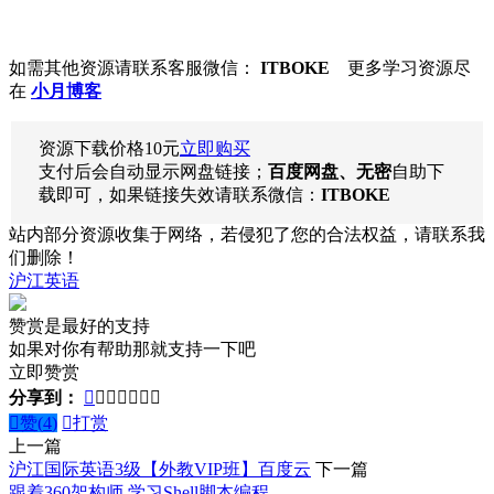
如需其他资源请联系客服微信：
ITBOKE
更多学习资源尽
在
小月博客
资源下载价格
10
元
立即购买
支付后会自动显示网盘链接；
百度网盘、无密
自助下
载即可，如果链接失效请联系微信：
ITBOKE
站内部分资源收集于网络，若侵犯了您的合法权益，请联系我
们删除！
沪江
英语
赞赏是最好的支持
如果对你有帮助那就支持一下吧
立即赞赏
分享到：








赞(
4
)

打赏
上一篇
沪江国际英语3级【外教VIP班】百度云
下一篇
跟着360架构师 学习Shell脚本编程