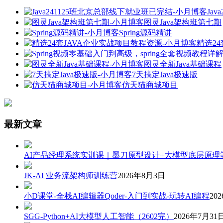
Ja
图灵Java架构班第七期
Spring源码精讲
精选2
图灵全新Java基础课程
7天搞定Java极速版
仿天猫商城项目
最新文章
AI产品经理系统实训课｜墨刀原型设计+大模型底层原理
JK-AI 业务流架构师训练营
2026年8月3日
小D课堂-全栈AI编辑器Qoder-入门到实战-玩转AI编程
20
SGG-Python+AI大模型人工智能（2602完）
2026年7月31