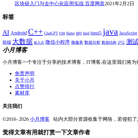
区块链入门与去中心化应用实战 百度网盘
2021年2月2日
标签
java
C++
AI
go
css
Android
html5
JavaScript
ChatGPT
flutter
html
大数据
测
微信小程序
前端
微服务
数据分析
数据结构
沪江
嵌入式
小月博客
小月博客一个专注于分享的技术博客，IT博客,在这里我们将为
免责声明
关于小月
点赞排行
素材库
关注我们
©2016- 2026
小月博客
站内大部分资源收集于网络，若侵犯了
觉得文章有用就打赏一下文章作者