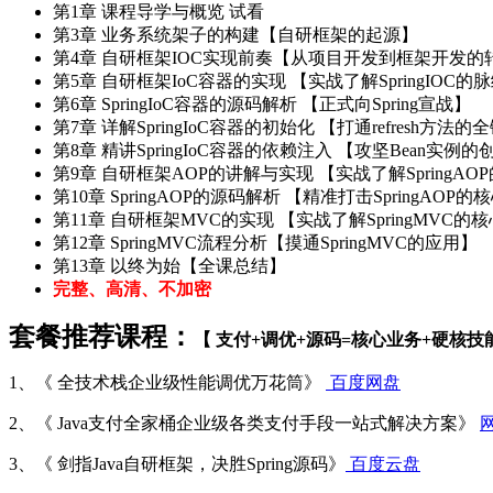
第1章 课程导学与概览 试看
第3章 业务系统架子的构建【自研框架的起源】
第4章 自研框架IOC实现前奏【从项目开发到框架开发的
第5章 自研框架IoC容器的实现 【实战了解SpringIOC的
第6章 SpringIoC容器的源码解析 【正式向Spring宣战】
第7章 详解SpringIoC容器的初始化 【打通refresh方法的
第8章 精讲SpringIoC容器的依赖注入 【攻坚Bean实例的
第9章 自研框架AOP的讲解与实现 【实战了解SpringA
第10章 SpringAOP的源码解析 【精准打击SpringAOP
第11章 自研框架MVC的实现 【实战了解SpringMVC的
第12章 SpringMVC流程分析【摸通SpringMVC的应用】
第13章 以终为始【全课总结】
完整、高清、不加密
套餐推荐课程：
【 支付+调优+源码=核心业务+硬核技
1、《 全技术栈企业级性能调优万花筒》
百度网盘
2、《 Java支付全家桶企业级各类支付手段一站式解决方案》
3、《 剑指Java自研框架，决胜Spring源码》
百度云盘