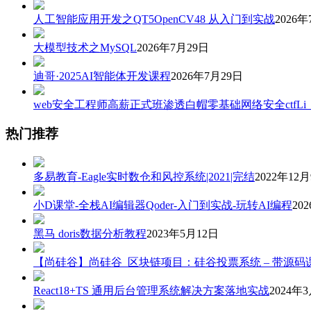
人工智能应用开发之QT5OpenCV48 从入门到实战
2026年
大模型技术之MySQL
2026年7月29日
迪哥·2025AI智能体开发课程
2026年7月29日
web安全工程师高薪正式班渗透白帽零基础网络安全ctfLi
热门推荐
多易教育-Eagle实时数仓和风控系统|2021|完结
2022年12
小D课堂-全栈AI编辑器Qoder-入门到实战-玩转AI编程
20
黑马 doris数据分析教程
2023年5月12日
【尚硅谷】尚硅谷_区块链项目：硅谷投票系统 – 带源码
React18+TS 通用后台管理系统解决方案落地实战
2024年