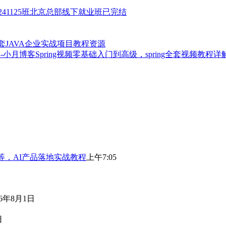
va241125班北京总部线下就业班已完结
4套JAVA企业实战项目教程资源
Spring视频零基础入门到高级，spring全套视频教程详
等，AI产品落地实战教程
上午7:05
26年8月1日
日