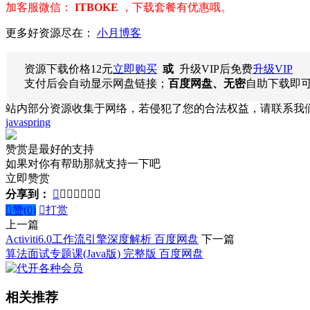
加客服微信：
ITBOKE
，下载套餐有优惠哦。
更多好资源尽在：
小月博客
资源下载价格
12
元
立即购买
或
升级VIP后免费
升级VIP
支付后会自动显示网盘链接；
百度网盘、无密
自助下载即
站内部分资源收集于网络，若侵犯了您的合法权益，请联系我
java
spring
赞赏是最好的支持
如果对你有帮助那就支持一下吧
立即赞赏
分享到：








赞(
0
)

打赏
上一篇
Activiti6.0工作流引擎深度解析 百度网盘
下一篇
算法面试专题课(Java版) 完整版 百度网盘
相关推荐