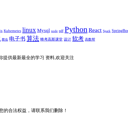
Python
linux
React
Mysql
SpringBo
js
Kubernetes
pdf
node
Spark
算法
试
软考
电子书
蜂考高斯课堂
设计
高数帮
爬虫
你提供最新最全的学习 资料,欢迎关注
您的合法权益，请联系我们删除！