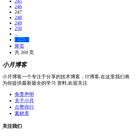
245
246
247
248
249
250
...
下一页
尾页
共 269 页
小月博客
小月博客一个专注于分享的技术博客，IT博客,在这里我们将
为你提供最新最全的学习 资料,欢迎关注
免责声明
关于小月
点赞排行
素材库
关注我们