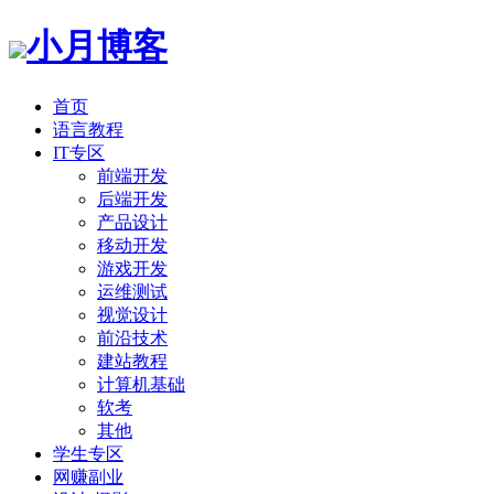
小月博客
首页
语言教程
IT专区
前端开发
后端开发
产品设计
移动开发
游戏开发
运维测试
视觉设计
前沿技术
建站教程
计算机基础
软考
其他
学生专区
网赚副业