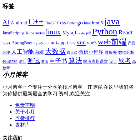
标签
java
C++
AI
go
css
Android
html5
ChatGPT
flutter
html
Python
linux
React
Mysql
JavaScript
js
Kubernetes
pdf
node
web前端
vue
uni-app
vue3
SpringBoot
产品
Unity
Spark
TypeScript
大数据
人工智能
微信小程序
前端
微服务
数据分析
经理
嵌入式
算法
测试
软考
电子书
数据结构
沪江
蜂考高斯课堂
设计
高
爬虫
数帮
小月博客
小月博客一个专注于分享的技术博客，IT博客,在这里我们将
为你提供最新最全的学习 资料,欢迎关注
免责声明
关于小月
点赞排行
素材库
关注我们