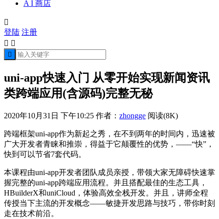
A I 商店

登陆
注册



uni-app快速入门 从零开始实现新闻资讯
类跨端应用(含源码)完整无秘
2020年10月31日 下午10:25
作者：
zhongge
阅读(8K)
跨端框架uni-app作为新起之秀，在不到两年的时间内，迅速被
广大开发者青睐和推崇，得益于它颠覆性的优势，——“快”，
快到可以节省7套代码。
本课程由uni-app开发者团队成员亲授，带领大家无障碍快速掌
握完整的uni-app跨端应用流程。并且搭配最佳的生态工具，
HBuilderX和uniCloud，体验高效全栈开发。并且，讲师全程
传授当下主流的开发概念——敏捷开发思路与技巧，带你时刻
走在技术前沿。