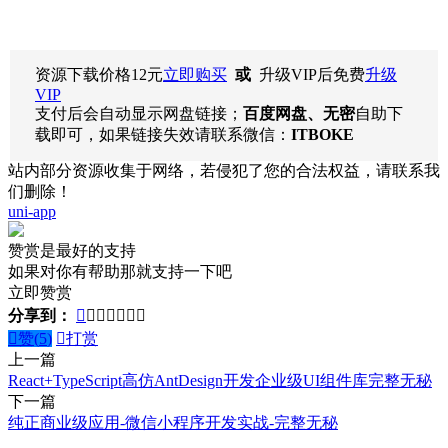
资源下载价格
12
元
立即购买
或
升级VIP后免费
升级
VIP
支付后会自动显示网盘链接；
百度网盘、无密
自助下
载即可，如果链接失效请联系微信：
ITBOKE
站内部分资源收集于网络，若侵犯了您的合法权益，请联系我
们删除！
uni-app
赞赏是最好的支持
如果对你有帮助那就支持一下吧
立即赞赏
分享到：








赞(
5
)

打赏
上一篇
React+TypeScript高仿AntDesign开发企业级UI组件库完整无秘
下一篇
纯正商业级应用-微信小程序开发实战-完整无秘