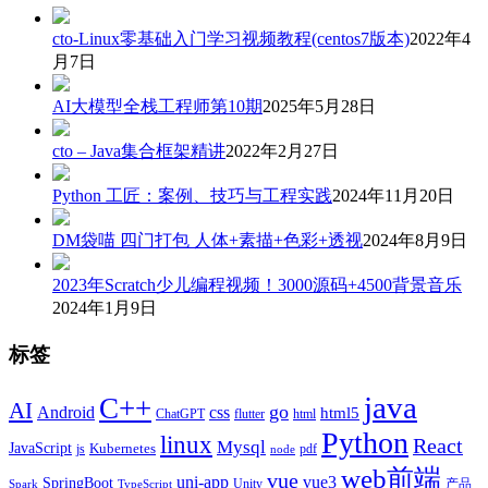
cto-Linux零基础入门学习视频教程(centos7版本)
2022年4
月7日
AI大模型全栈工程师第10期
2025年5月28日
cto – Java集合框架精讲
2022年2月27日
Python 工匠：案例、技巧与工程实践
2024年11月20日
DM袋喵 四门打包 人体+素描+色彩+透视
2024年8月9日
2023年Scratch少儿编程视频！3000源码+4500背景音乐
2024年1月9日
标签
java
C++
AI
go
css
Android
html5
ChatGPT
flutter
html
Python
linux
React
Mysql
JavaScript
js
Kubernetes
pdf
node
web前端
vue
uni-app
vue3
SpringBoot
产品
Unity
Spark
TypeScript