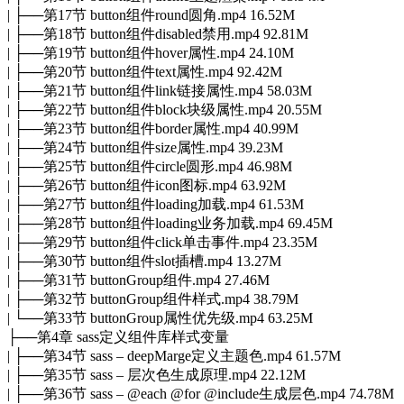
| ├──第17节 button组件round圆角.mp4 16.52M
| ├──第18节 button组件disabled禁用.mp4 92.81M
| ├──第19节 button组件hover属性.mp4 24.10M
| ├──第20节 button组件text属性.mp4 92.42M
| ├──第21节 button组件link链接属性.mp4 58.03M
| ├──第22节 button组件block块级属性.mp4 20.55M
| ├──第23节 button组件border属性.mp4 40.99M
| ├──第24节 button组件size属性.mp4 39.23M
| ├──第25节 button组件circle圆形.mp4 46.98M
| ├──第26节 button组件icon图标.mp4 63.92M
| ├──第27节 button组件loading加载.mp4 61.53M
| ├──第28节 button组件loading业务加载.mp4 69.45M
| ├──第29节 button组件click单击事件.mp4 23.35M
| ├──第30节 button组件slot插槽.mp4 13.27M
| ├──第31节 buttonGroup组件.mp4 27.46M
| ├──第32节 buttonGroup组件样式.mp4 38.79M
| └──第33节 buttonGroup属性优先级.mp4 63.25M
├──第4章 sass定义组件库样式变量
| ├──第34节 sass – deepMarge定义主题色.mp4 61.57M
| ├──第35节 sass – 层次色生成原理.mp4 22.12M
| ├──第36节 sass – @each @for @include生成层色.mp4 74.78M