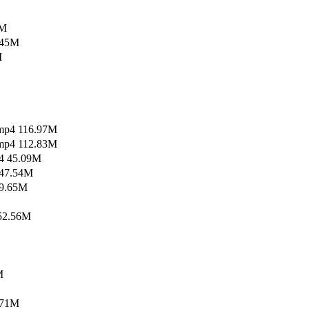
M
45M
M
 116.97M
 112.83M
45.09M
7.54M
.65M
2.56M
M
71M