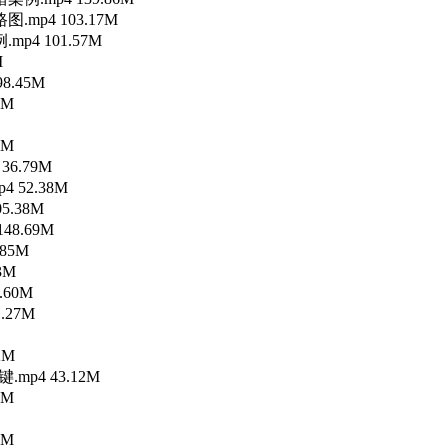
.mp4 103.17M
p4 101.57M
M
8.45M
4M
7M
36.79M
4 52.38M
5.38M
48.69M
.85M
3M
.60M
.27M
2M
.mp4 43.12M
4M
9M