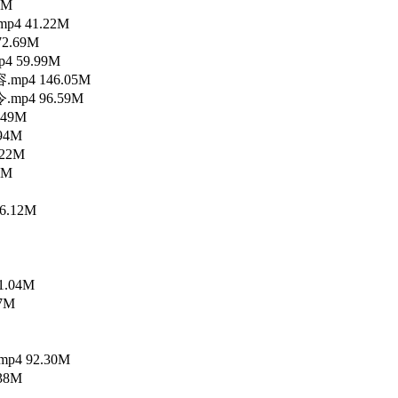
6M
4 41.22M
2.69M
4 59.99M
mp4 146.05M
mp4 96.59M
.49M
94M
22M
0M
6.12M
1.04M
7M
4 92.30M
38M