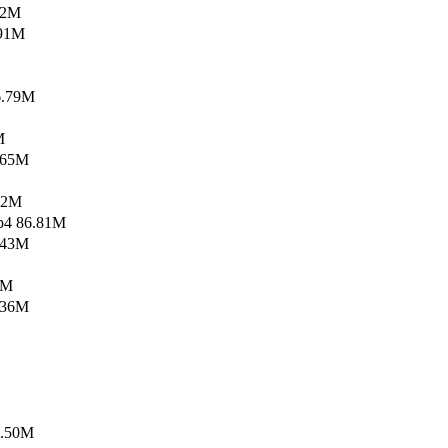
92M
91M
.79M
M
65M
62M
 86.81M
43M
3M
36M
.50M