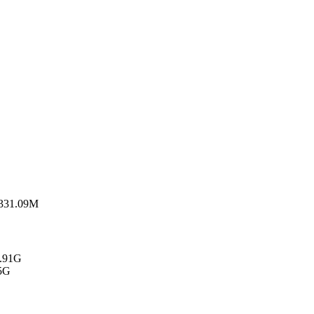
 331.09M
3.91G
05G