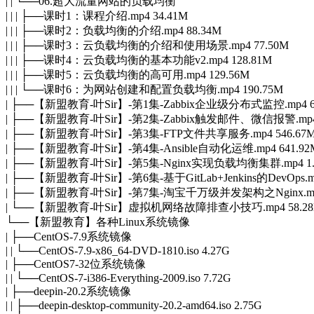
| | └──06.超大流量网站的负载均衡
| | | ├──课时1：课程介绍.mp4 34.41M
| | | ├──课时2：负载均衡的介绍.mp4 88.34M
| | | ├──课时3：云负载均衡的介绍和使用场景.mp4 77.50M
| | | ├──课时4：云负载均衡的基本功能v2.mp4 128.81M
| | | ├──课时5：云负载均衡的高可用.mp4 129.56M
| | | └──课时6：为网站创建和配置负载均衡.mp4 190.75M
| ├──【新盟教育-叶Sir】-第1集-Zabbix企业级分布式监控.mp4 64
| ├──【新盟教育-叶Sir】-第2集-Zabbix触发邮件、微信报警.mp4 
| ├──【新盟教育-叶Sir】-第3集-FTP文件共享服务.mp4 546.67
| ├──【新盟教育-叶Sir】-第4集-Ansible自动化运维.mp4 641.92
| ├──【新盟教育-叶Sir】-第5集-
Nginx
实现负载均衡集群.mp4 1.
| ├──【新盟教育-叶Sir】-第6集-基于GitLab+Jenkins的DevOps.mp
| ├──【新盟教育-叶Sir】-第7集-淘宝千万级并发架构之
Nginx
.
| └──【新盟教育-叶Sir】虚拟机网络故障排查小技巧.mp4 58.2
└──【新盟教育】各种Linux系统镜像
| ├──CentOS-7.9系统镜像
| | └──CentOS-7.9-x86_64-DVD-1810.iso 4.27G
| ├──CentOS7-32位系统镜像
| | └──CentOS-7-i386-Everything-2009.iso 7.72G
| ├──deepin-20.2系统镜像
| | ├──deepin-desktop-community-20.2-amd64.iso 2.75G