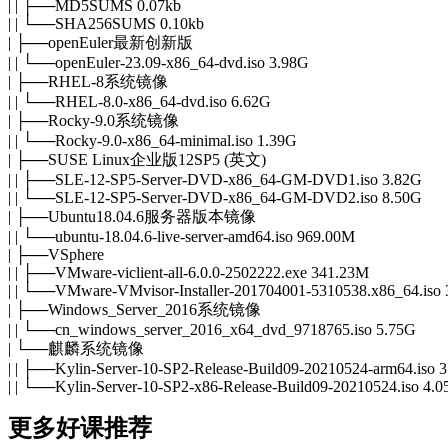
| | ├──MD5SUMS 0.07kb
| | └──SHA256SUMS 0.10kb
| ├──openEuler最新创新版
| | └──openEuler-23.09-x86_64-dvd.iso 3.98G
| ├──RHEL-8系统镜像
| | └──RHEL-8.0-x86_64-dvd.iso 6.62G
| ├──
Rocky
-9.0系统镜像
| | └──
Rocky
-9.0-x86_64-minimal.iso 1.39G
| ├──SUSE Linux企业版12SP5 (英文)
| | ├──SLE-12-SP5-Server-DVD-x86_64-GM-DVD1.iso 3.82G
| | └──SLE-12-SP5-Server-DVD-x86_64-GM-DVD2.iso 8.50G
| ├──Ubuntu18.04.6服务器版本镜像
| | └──ubuntu-18.04.6-live-server-amd64.iso 969.00M
| ├──VSphere
| | ├──VMware-viclient-all-6.0.0-2502222.exe 341.23M
| | └──VMware-VMvisor-Installer-201704001-5310538.x86_64.iso
| ├──Windows_Server_2016系统镜像
| | └──cn_windows_server_2016_x64_dvd_9718765.iso 5.75G
| └──麒麟系统镜像
| | ├──Kylin-Server-10-SP2-Release-Build09-20210524-arm64.iso 
| | └──Kylin-Server-10-SP2-x86-Release-Build09-20210524.iso 4.
更多好课推荐