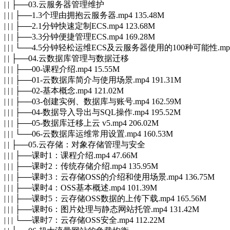
| | ├──03.云服务器管理维护
| | | ├──1.3个理由拥抱云服务器.mp4 135.48M
| | | ├──2.1分钟快速定制ECS.mp4 123.68M
| | | ├──3.3分钟便捷管理ECS.mp4 169.28M
| | | └──4.5分钟轻松运维ECS及云服务器使用的100种可能性.mp4 
| | ├──04.云数据库管理与数据迁移
| | | ├──00-课程介绍.mp4 15.55M
| | | ├──01-云数据库简介与使用场景.mp4 191.31M
| | | ├──02-基本概念.mp4 121.02M
| | | ├──03-创建实例、数据库与账号.mp4 162.59M
| | | ├──04-数据导入导出与SQL操作.mp4 195.52M
| | | ├──05-数据库迁移上云 v5.mp4 206.02M
| | | └──06-云数据库运维常用设置.mp4 160.53M
| | ├──05.云存储：对象存储管理与安全
| | | ├──课时1：课程介绍.mp4 47.66M
| | | ├──课时2：传统存储介绍.mp4 135.95M
| | | ├──课时3：云存储OSS的介绍和使用场景.mp4 136.75M
| | | ├──课时4：OSS基本概述.mp4 101.39M
| | | ├──课时5：云存储OSS数据的上传下载.mp4 165.56M
| | | ├──课时6：图片处理与静态网站托管.mp4 131.42M
| | | └──课时7：云存储OSS安全.mp4 112.22M