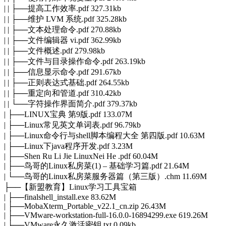
| | ├──提高工作效率.pdf 327.31kb
| | ├──维护 LVM 系统.pdf 325.28kb
| | ├──文本处理命令.pdf 270.88kb
| | ├──文件编辑器 vi.pdf 362.99kb
| | ├──文件概述.pdf 279.98kb
| | ├──文件与目录操作命令.pdf 263.19kb
| | ├──信息显示命令.pdf 291.67kb
| | ├──正则表达式基础.pdf 264.55kb
| | ├──重定向和管道.pdf 310.42kb
| | └──字符操作界面简介.pdf 379.37kb
| ├──LINUX宝典 第9版.pdf 133.07M
| ├──
Linux
常见英文单词表.pdf 96.79kb
| ├──Linux命令行与shell脚本编程大全 第四版.pdf 10.63M
| ├──Linux下java程序开发.pdf 3.23M
| ├──Shen Ru Li Jie LinuxNei He .pdf 60.04M
| ├──鸟哥的Linux私房菜(1) – 基础学习篇.pdf 21.64M
| └──鸟哥的Linux私房菜服务器篇（第三版）.chm 11.69M
├──【新盟教育】Linux学习工具宝箱
| ├──finalshell_install.exe 83.62M
| ├──MobaXterm_Portable_v22.1_cn.zip 26.43M
| ├──VMware-workstation-full-16.0.0-16894299.exe 619.26M
| ├──VMware永久激活密钥.txt 0.09kb