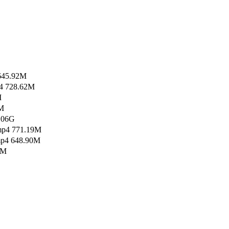
5.92M
728.62M
M
M
06G
4 771.19M
mp4 648.90M
8M