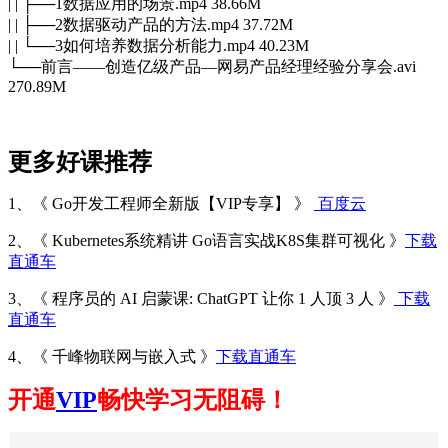
| | ├──1数据应用的场景.mp4 38.66M
| | ├──2数据驱动产品的方法.mp4 37.72M
| | └──3如何培养数据分析能力.mp4 40.23M
└──前言——创造亿级产品—网易产品经理经验分享会.avi
270.89M
更多好课推荐
1、《 Go开发工程师全新版【VIP专享】 》
百度云
2、《 Kubernetes系统精讲 Go语言实战K8S集群可视化 》
下载
直通车
3、《 程序员的 AI 启蒙课: ChatGPT 让你 1 人顶 3 人 》
下载
直通车
4、《 千峰物联网与嵌入式 》
下载直通车
开通
VIP
畅快学习无阻碍！