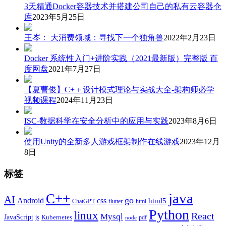
3天精通Docker容器技术并搭建公司自己的私有云容器仓
库
2023年5月25日
王岑： 大消费领域：寻找下一个独角兽
2022年2月23日
Docker 系统性入门+进阶实践（2021最新版）完整版 百
度网盘
2021年7月27日
【夏曹俊】C+＋设计模式理论与实战大全-架构师必学
视频课程
2024年11月23日
ISC-数据科学在安全分析中的应用与实践
2023年8月6日
使用Unity的全新多人游戏框架制作在线游戏
2023年12月
8日
标签
java
C++
AI
go
css
Android
html5
ChatGPT
flutter
html
Python
linux
React
Mysql
JavaScript
js
Kubernetes
pdf
node