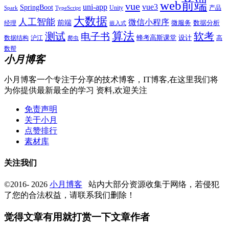
web前端
vue
uni-app
vue3
SpringBoot
产品
Unity
Spark
TypeScript
大数据
人工智能
微信小程序
前端
微服务
数据分析
经理
嵌入式
算法
测试
软考
电子书
数据结构
沪江
蜂考高斯课堂
设计
高
爬虫
数帮
小月博客
小月博客一个专注于分享的技术博客，IT博客,在这里我们将
为你提供最新最全的学习 资料,欢迎关注
免责声明
关于小月
点赞排行
素材库
关注我们
©2016- 2026
小月博客
站内大部分资源收集于网络，若侵犯
了您的合法权益，请联系我们删除！
觉得文章有用就打赏一下文章作者