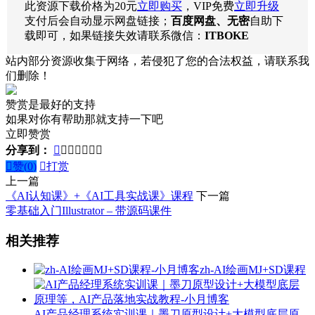
此资源下载价格为
20
元
立即购买
，VIP免费
立即升级
支付后会自动显示网盘链接；
百度网盘、无密
自助下
载即可，如果链接失效请联系微信：
ITBOKE
站内部分资源收集于网络，若侵犯了您的合法权益，请联系我
们删除！
赞赏是最好的支持
如果对你有帮助那就支持一下吧
立即赞赏
分享到：








赞(
0
)

打赏
上一篇
《AI认知课》+《AI工具实战课》课程
下一篇
零基础入门Illustrator – 带源码课件
相关推荐
zh-AI绘画MJ+SD课程
AI产品经理系统实训课｜墨刀原型设计+大模型底层原