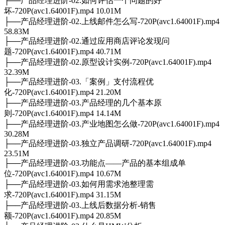
├──产品经理进阶-02.如何评估一个问题的好
坏-720P(avc1.64001F).mp4 10.01M
├──产品经理进阶-02.上线邮件怎么写-720P(avc1.64001F).mp4
58.83M
├──产品经理进阶-02.通过应用商店评论发现问
题-720P(avc1.64001F).mp4 40.71M
├──产品经理进阶-02.原型设计实例-720P(avc1.64001F).mp4
32.39M
├──产品经理进阶-03.「案例」支付流程优
化-720P(avc1.64001F).mp4 21.20M
├──产品经理进阶-03.产品经理的几个基本原
则-720P(avc1.64001F).mp4 14.14M
├──产品经理进阶-03.产业地图怎么做-720P(avc1.64001F).mp4
30.28M
├──产品经理进阶-03.独立产品调研-720P(avc1.64001F).mp4
23.51M
├──产品经理进阶-03.功能点——产品的基本组成单
位-720P(avc1.64001F).mp4 10.67M
├──产品经理进阶-03.如何用需求池整理需
求-720P(avc1.64001F).mp4 31.15M
├──产品经理进阶-03.上线后数据分析-销售
额-720P(avc1.64001F).mp4 20.85M