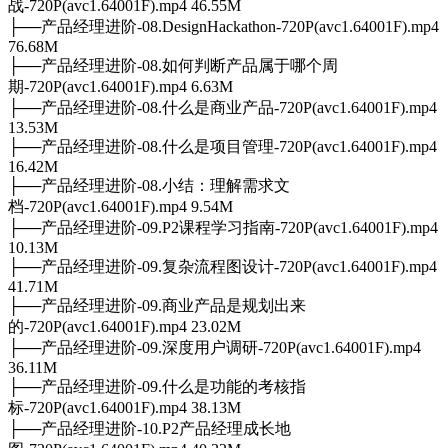
战-720P(avc1.64001F).mp4 46.55M
├──产品经理进阶-08.DesignHackathon-720P(avc1.64001F).mp4
76.68M
├──产品经理进阶-08.如何判断产品属于哪个周
期-720P(avc1.64001F).mp4 6.63M
├──产品经理进阶-08.什么是商业产品-720P(avc1.64001F).mp4
13.53M
├──产品经理进阶-08.什么是项目管理-720P(avc1.64001F).mp4
16.42M
├──产品经理进阶-08.小结：理解需求文
档-720P(avc1.64001F).mp4 9.54M
├──产品经理进阶-09.P2课程学习指南-720P(avc1.64001F).mp4
10.13M
├──产品经理进阶-09.复杂流程图设计-720P(avc1.64001F).mp4
41.71M
├──产品经理进阶-09.商业产品是规划出来
的-720P(avc1.64001F).mp4 23.02M
├──产品经理进阶-09.深度用户调研-720P(avc1.64001F).mp4
36.11M
├──产品经理进阶-09.什么是功能的考核指
标-720P(avc1.64001F).mp4 38.13M
├──产品经理进阶-10.P2产品经理成长地