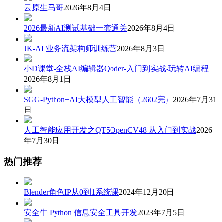
云原生马哥
2026年8月4日
2026最新AI测试基础一套通关
2026年8月4日
JK-AI 业务流架构师训练营
2026年8月3日
小D课堂-全栈AI编辑器Qoder-入门到实战-玩转AI编程
2026年8月1日
SGG-Python+AI大模型人工智能（2602完）
2026年7月31
日
人工智能应用开发之QT5OpenCV48 从入门到实战
2026
年7月30日
热门推荐
Blender角色IP从0到1系统课
2024年12月20日
安全牛 Python 信息安全工具开发
2023年7月5日