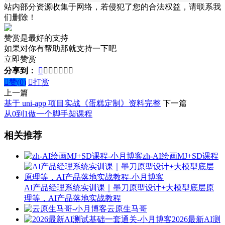
站内部分资源收集于网络，若侵犯了您的合法权益，请联系我
们删除！
赞赏是最好的支持
如果对你有帮助那就支持一下吧
立即赞赏
分享到：








赞(
0
)

打赏
上一篇
基于 uni-app 项目实战《蛋糕定制》资料完整
下一篇
从0到1做一个脚手架课程
相关推荐
zh-AI绘画MJ+SD课程
AI产品经理系统实训课｜墨刀原型设计+大模型底层原
理等，AI产品落地实战教程
云原生马哥
2026最新AI测