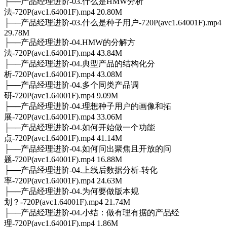
├──产品经理进阶-03.什么是HMW分析
法-720P(avc1.64001F).mp4 20.80M
├──产品经理进阶-03.什么是种子用户-720P(avc1.64001F).mp4
29.78M
├──产品经理进阶-04.HMW的分解方
法-720P(avc1.64001F).mp4 43.84M
├──产品经理进阶-04.典型产品的结构化分
析-720P(avc1.64001F).mp4 43.08M
├──产品经理进阶-04.多个同类产品调
研-720P(avc1.64001F).mp4 9.09M
├──产品经理进阶-04.理想种子用户的画像和拓
展-720P(avc1.64001F).mp4 33.06M
├──产品经理进阶-04.如何开始做一个功能
点-720P(avc1.64001F).mp4 41.14M
├──产品经理进阶-04.如何问出聚焦且开放的问
题-720P(avc1.64001F).mp4 16.88M
├──产品经理进阶-04.上线后数据分析-转化
率-720P(avc1.64001F).mp4 24.63M
├──产品经理进阶-04.为何要做版本规
划？-720P(avc1.64001F).mp4 21.74M
├──产品经理进阶-04.小结：做有理有据的产品经
理-720P(avc1.64001F).mp4 1.86M