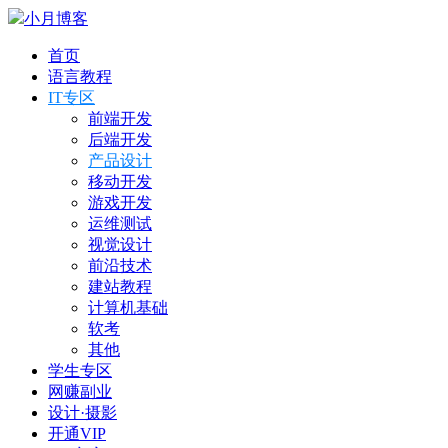
小月博客
首页
语言教程
IT专区
前端开发
后端开发
产品设计
移动开发
游戏开发
运维测试
视觉设计
前沿技术
建站教程
计算机基础
软考
其他
学生专区
网赚副业
设计·摄影
开通VIP