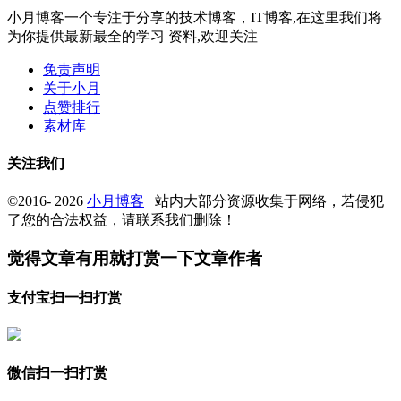
小月博客一个专注于分享的技术博客，IT博客,在这里我们将
为你提供最新最全的学习 资料,欢迎关注
免责声明
关于小月
点赞排行
素材库
关注我们
©2016- 2026
小月博客
站内大部分资源收集于网络，若侵犯
了您的合法权益，请联系我们删除！
觉得文章有用就打赏一下文章作者
支付宝扫一扫打赏
微信扫一扫打赏