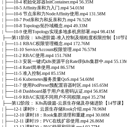
| ├──10-4 初始化容器InitContainer.mp4 56.35M
| ├──10-5 Affinity亲和力入门.mp4 54.01M
| ├──10-6 节点亲和力NodeAffinity使用.mp4 131.58M
| ├──10-7 Pod亲和力和反亲和力.mp4 76.52M
| ├──10-8 Topology拓扑域概念.mp4 49.33M
| └──10-9 使用Topology实现多地多机房部署.mp4 98.41M
├──第11阶段： k8s进阶篇-准入控制及细粒度权限控制【10节
| ├──11-1 RBAC权限管理概念.mp4 172.76M
| ├──11-10 ServiceAccount权限管理.mp4 76.57M
| ├──11-2 RBAC使用.mp4 151.76M
| ├──11-3 安装一键式k8s资源平台Ratel到k8s集群中.mp4 55.13
| ├──11-4 Ratel简单使用.mp4 86.57M
| ├──11-5 准入控制.mp4 85.15M
| ├──11-6 Kubernetes服务质量QoS.mp4 54.60M
| ├──11-7 使用PodPreset预配置容器时区.mp4 165.65M
| ├──11-8 Dashboard基于用户名密码认证.mp4 56.85M
| └──11-9 RBAC实现不同用户不同权限.mp4 35.27M
├──第12阶段： K8s高级篇-云原生存储及存储进阶【14节课】
| ├──12-1 课时9： 云原生存储Rook介绍.mp4 78.96M
| ├──12-10 课时18：Rook集群清理和重建.mp4 30.08M
| ├──12-11 课时19：PVC在线扩容使用.mp4 26.86M
| ├──12-12 课时20：PVC快照和回滚.mp4 92.77M