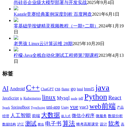
尚硅谷企业级大模型部署与开发实战
2025年9月4日
Kaggle竞赛经典案例深度剖析 百度网盘
2021年6月1日
零基础学按键精灵视频教程（一期+二期）
2024年1月19
日
老男孩 Linux云计算运维 28期
2025年10月20日
柠檬-Java全栈自动化测试工程师第7期课程
2023年4月13
日
标签
java
C++
AI
go
css
Android
html5
ChatGPT
flutter
html
Python
linux
React
Mysql
JavaScript
js
Kubernetes
pdf
node
web前端
vue
uni-app
vue3
SpringBoot
产品
Unity
Spark
TypeScript
大数据
人工智能
微信小程序
前端
微服务
数据分析
经理
嵌入式
算法
测试
软考
电子书
数据结构
沪江
蜂考高斯课堂
设计
高
爬虫