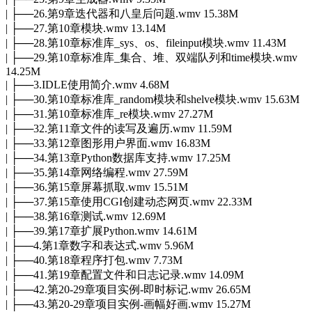
| ├──26.第9章迭代器和八皇后问题.wmv 15.38M
| ├──27.第10章模块.wmv 13.14M
| ├──28.第10章标准库_sys、os、fileinput模块.wmv 11.43M
| ├──29.第10章标准库_集合、堆、双端队列和time模块.wmv
14.25M
| ├──3.IDLE使用简介.wmv 4.68M
| ├──30.第10章标准库_random模块和shelve模块.wmv 15.63M
| ├──31.第10章标准库_re模块.wmv 27.27M
| ├──32.第11章文件的读写及遍历.wmv 11.59M
| ├──33.第12章图形用户界面.wmv 16.83M
| ├──34.第13章Python数据库支持.wmv 17.25M
| ├──35.第14章网络编程.wmv 27.59M
| ├──36.第15章屏幕抓取.wmv 15.51M
| ├──37.第15章使用CGI创建动态网页.wmv 22.33M
| ├──38.第16章测试.wmv 12.69M
| ├──39.第17章扩展Python.wmv 14.61M
| ├──4.第1章数字和表达式.wmv 5.96M
| ├──40.第18章程序打包.wmv 7.73M
| ├──41.第19章配置文件和日志记录.wmv 14.09M
| ├──42.第20-29章项目实例-即时标记.wmv 26.65M
| ├──43.第20-29章项目实例-画幅好画.wmv 15.27M