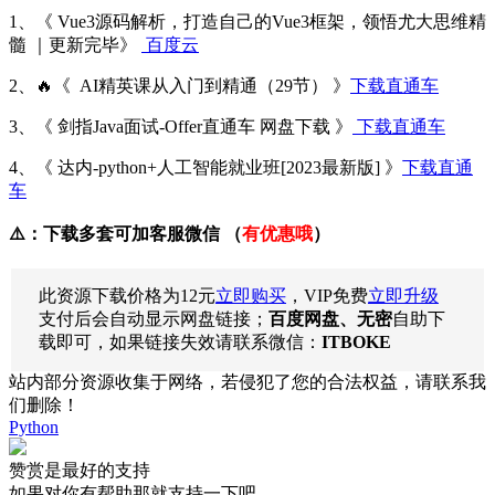
1、《 Vue3源码解析，打造自己的Vue3框架，领悟尤大思维精
髓 ｜更新完毕》
百度云
2、🔥《 AI精英课从入门到精通（29节） 》
下载直通车
3、《 剑指Java面试-Offer直通车 网盘下载 》
下载直通车
4、《 达内-python+人工智能就业班[2023最新版] 》
下载直通
车
⚠️：下载多套可加客服微信 （
有优惠哦
）
此资源下载价格为
12
元
立即购买
，VIP免费
立即升级
支付后会自动显示网盘链接；
百度网盘、无密
自助下
载即可，如果链接失效请联系微信：
ITBOKE
站内部分资源收集于网络，若侵犯了您的合法权益，请联系我
们删除！
Python
赞赏是最好的支持
如果对你有帮助那就支持一下吧