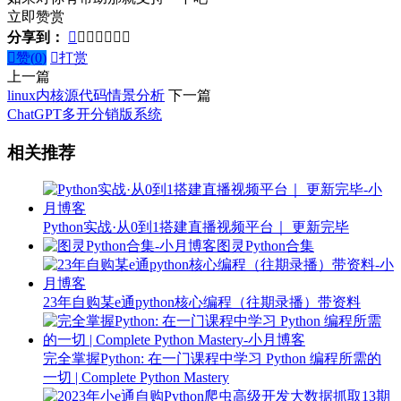
立即赞赏
分享到：








赞(
0
)

打赏
上一篇
linux内核源代码情景分析
下一篇
ChatGPT多开分销版系统
相关推荐
Python实战·从0到1搭建直播视频平台｜ 更新完毕
图灵Python合集
23年自购某e通python核心编程（往期录播）带资料
完全掌握Python: 在一门课程中学习 Python 编程所需的
一切 | Complete Python Mastery