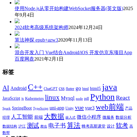
使用Node.js从零开始构建WebSocket服务器(英文版)
2025
年9月4日
2024软考高级系统架构师
2024年12月24日
算法神探 epub+azw3
2020年11月13日
混合开发入门 Vue结合Android/iOS 开发仿京东项目App
百度网盘
2021年2月1日
标签
java
C++
AI
go
css
Android
html5
ChatGPT
flutter
html
Python
linux
React
Mysql
JavaScript
js
Kubernetes
pdf
node
web前端
vue
uni-app
vue3
SpringBoot
产品
Unity
Spark
TypeScript
大数据
人工智能
微信小程序
前端
微服务
数据分析
经理
嵌入式
算法
测试
软考
电子书
数据结构
沪江
蜂考高斯课堂
设计
高
爬虫
数帮