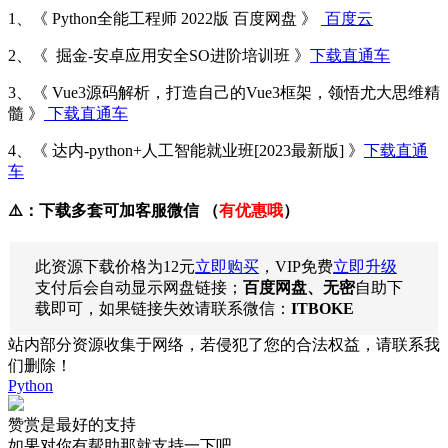
1、《 Python全能工程师 2022版 百度网盘 》
百度云
2、《 掘金-安卓应用安全SO进阶培训班 》
下载直通车
3、《 Vue3源码解析，打造自己的Vue3框架，领悟尤大思维精
髓 》
下载直通车
4、《 达内-python+人工智能就业班[2023最新版] 》
下载直通
车
⚠️：下载多套可加客服微信 （
有优惠哦
）
此资源下载价格为
12
元
立即购买
，VIP免费
立即升级
支付后会自动显示网盘链接；
百度网盘、无密
自助下
载即可，如果链接失效请联系微信：
ITBOKE
站内部分资源收集于网络，若侵犯了您的合法权益，请联系我
们删除！
Python
赞赏是最好的支持
如果对你有帮助那就支持一下吧