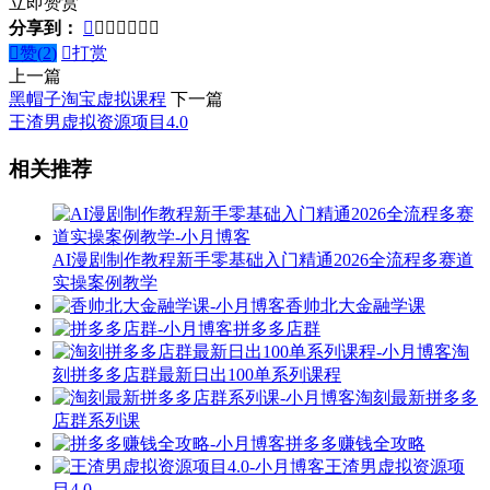
立即赞赏
分享到：








赞(
2
)

打赏
上一篇
黑帽子淘宝虚拟课程
下一篇
王渣男虚拟资源项目4.0
相关推荐
AI漫剧制作教程新手零基础入门精通2026全流程多赛道
实操案例教学
香帅北大金融学课
拼多多店群
淘
刻拼多多店群最新日出100单系列课程
淘刻最新拼多多
店群系列课
拼多多赚钱全攻略
王渣男虚拟资源项
目4.0