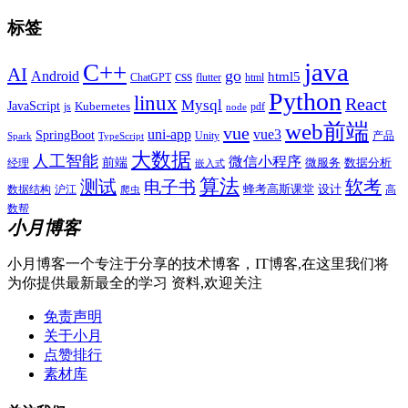
标签
java
C++
AI
go
css
Android
html5
ChatGPT
flutter
html
Python
linux
React
Mysql
JavaScript
js
Kubernetes
pdf
node
web前端
vue
uni-app
vue3
SpringBoot
产品
Unity
Spark
TypeScript
大数据
人工智能
微信小程序
前端
微服务
数据分析
经理
嵌入式
算法
测试
软考
电子书
数据结构
沪江
蜂考高斯课堂
设计
高
爬虫
数帮
小月博客
小月博客一个专注于分享的技术博客，IT博客,在这里我们将
为你提供最新最全的学习 资料,欢迎关注
免责声明
关于小月
点赞排行
素材库