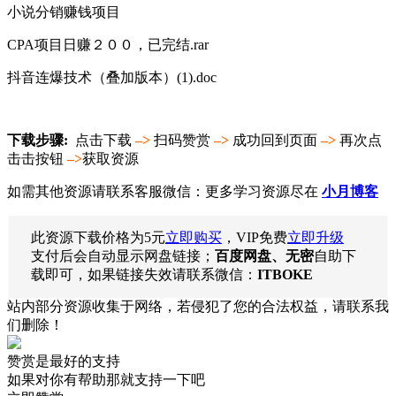
小说分销赚钱项目
CPA项目日赚２００，已完结.rar
抖音连爆技术（叠加版本）(1).doc
下载步骤:
点击下载
–>
扫码赞赏
–>
成功回到页面
–>
再次点
击击按钮
–>
获取资源
如需其他资源请联系客服微信：更多学习资源尽在
小月博客
此资源下载价格为
5
元
立即购买
，VIP免费
立即升级
支付后会自动显示网盘链接；
百度网盘、无密
自助下
载即可，如果链接失效请联系微信：
ITBOKE
站内部分资源收集于网络，若侵犯了您的合法权益，请联系我
们删除！
赞赏是最好的支持
如果对你有帮助那就支持一下吧