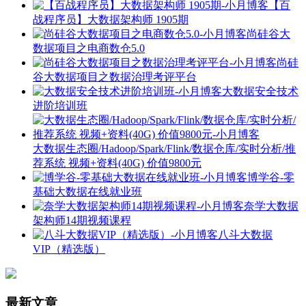
【百
战程序员】大数据架构师 1905期
尚硅谷大
数据项目之电商数仓5.0
尚硅
谷大数据项目之数据治理考评平台
大数据安全技术
进阶培训班
大数据生态圈/Hadoop/Spark/Flink/数据仓库/实时分析/推
荐系统 视频+资料(40G) 价值9800元
博学谷-零
基础大数据在线就业班
奈学大数据
架构师14期视频课程
八斗大数据
VIP（精选版）
最新文章