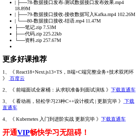
| ├──78-数据接口发布-测试数据接口发布效果.mp4
18.89M
| ├──79-数据接口接收-接收数据写入Kafka.mp4 102.26M
| └──80-数据接口接收-结语.mp4 11.47M
├──笔记.zip 7.53M
├──代码.zip 225.22kb
└──资料.zip 257.67M
更多好课推荐
1、《 React18+Next.js13+TS，B端+C端完整业务+技术双闭环
》
百度云
2、《 前端面试全家桶：从求职准备到面试演练 》
下载直通车
3、《 看动画，轻松学习23种C++设计模式 | 更新完毕 》
下载
直通车
4、《 Kubernetes 入门到进阶实战 更新完毕 》
下载直通车
开通
VIP
畅快学习无阻碍！