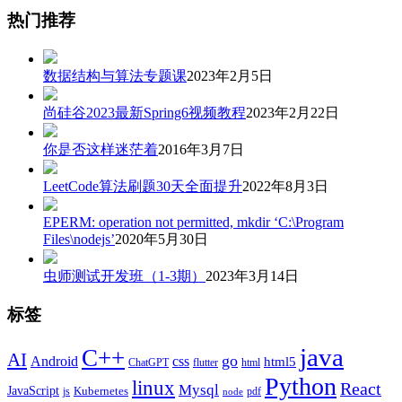
热门推荐
数据结构与算法专题课
2023年2月5日
尚硅谷2023最新Spring6视频教程
2023年2月22日
你是否这样迷茫着
2016年3月7日
LeetCode算法刷题30天全面提升
2022年8月3日
EPERM: operation not permitted, mkdir ‘C:\Program
Files\nodejs’
2020年5月30日
虫师测试开发班（1-3期）
2023年3月14日
标签
java
C++
AI
go
css
Android
html5
ChatGPT
flutter
html
Python
linux
React
Mysql
JavaScript
js
Kubernetes
pdf
node