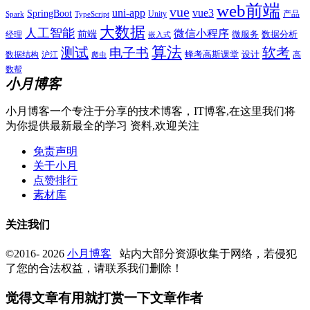
web前端
vue
uni-app
vue3
SpringBoot
产品
Unity
Spark
TypeScript
大数据
人工智能
微信小程序
前端
微服务
数据分析
经理
嵌入式
算法
测试
软考
电子书
数据结构
沪江
蜂考高斯课堂
设计
高
爬虫
数帮
小月博客
小月博客一个专注于分享的技术博客，IT博客,在这里我们将
为你提供最新最全的学习 资料,欢迎关注
免责声明
关于小月
点赞排行
素材库
关注我们
©2016- 2026
小月博客
站内大部分资源收集于网络，若侵犯
了您的合法权益，请联系我们删除！
觉得文章有用就打赏一下文章作者