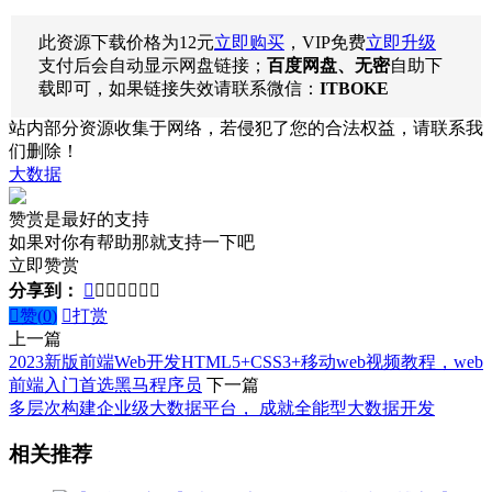
此资源下载价格为
12
元
立即购买
，VIP免费
立即升级
支付后会自动显示网盘链接；
百度网盘、无密
自助下
载即可，如果链接失效请联系微信：
ITBOKE
站内部分资源收集于网络，若侵犯了您的合法权益，请联系我
们删除！
大数据
赞赏是最好的支持
如果对你有帮助那就支持一下吧
立即赞赏
分享到：








赞(
0
)

打赏
上一篇
2023新版前端Web开发HTML5+CSS3+移动web视频教程，web
前端入门首选黑马程序员
下一篇
多层次构建企业级大数据平台， 成就全能型大数据开发
相关推荐