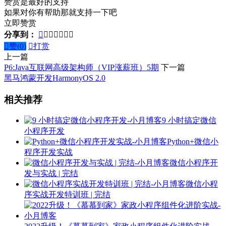
赞赏是最好的支持
如果对你有帮助那就支持一下吧
立即赞赏
分享到：








赞(
0
)

打赏
上一篇
P6:Java互联网高级架构师（VIP涨薪班）5期
下一篇
黑马鸿蒙开发HarmonyOS 2.0
相关推荐
9 小时搞定微信
小程序开发
Python+微信小
程序开发实战
微信小程序开
发与实战 | 完结
微信小程
序实战开发特训班 | 完结