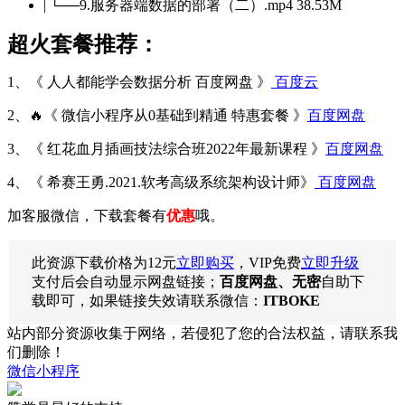
| └──9.服务器端数据的部署（二）.mp4 38.53M
超火套餐推荐：
1、《 人人都能学会数据分析 百度网盘 》
百度云
2、🔥《 微信小程序从0基础到精通 特惠套餐 》
百度网盘
3、《 红花血月插画技法综合班2022年最新课程 》
百度网盘
4、《 希赛王勇.2021.软考高级系统架构设计师》
百度网盘
加客服微信，下载套餐有
优惠
哦。
此资源下载价格为
12
元
立即购买
，VIP免费
立即升级
支付后会自动显示网盘链接；
百度网盘、无密
自助下
载即可，如果链接失效请联系微信：
ITBOKE
站内部分资源收集于网络，若侵犯了您的合法权益，请联系我
们删除！
微信小程序