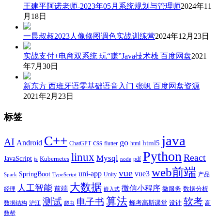
王建平阿诺老师-2023年05月系统规划与管理师
2024年11
月18日
一晨叔叔2023人像修图调色实战训练营
2024年12月23日
实战支付+电商双系统 玩“赚”Java技术栈 百度网盘
2021
年7月30日
新东方 西班牙语零基础语音入门 张帆 百度网盘资源
2021年2月23日
标签
java
C++
AI
go
css
Android
html5
ChatGPT
flutter
html
Python
linux
React
Mysql
JavaScript
js
Kubernetes
pdf
node
web前端
vue
uni-app
vue3
SpringBoot
产品
Unity
Spark
TypeScript
大数据
人工智能
微信小程序
前端
微服务
数据分析
经理
嵌入式
算法
测试
软考
电子书
数据结构
沪江
蜂考高斯课堂
设计
高
爬虫
数帮