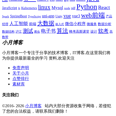
Python
linux
React
Mysql
JavaScript
js
Kubernetes
pdf
node
web前端
vue
uni-app
vue3
SpringBoot
产品
Unity
Spark
TypeScript
大数据
人工智能
微信小程序
前端
微服务
数据分析
经理
嵌入式
算法
测试
软考
电子书
数据结构
沪江
蜂考高斯课堂
设计
高
爬虫
数帮
小月博客
小月博客一个专注于分享的技术博客，IT博客,在这里我们将
为你提供最新最全的学习 资料,欢迎关注
免责声明
关于小月
点赞排行
素材库
关注我们
©2016- 2026
小月博客
站内大部分资源收集于网络，若侵犯
了您的合法权益，请联系我们删除！