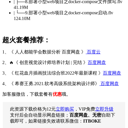
| ├──8.部署小型web项目之docker-compose文件撰写.flv
41.19M
| └──9.部署小型web项目之docker-compose启动.flv
124.10M
超火套餐推荐：
1、《 人人都能学会数据分析 百度网盘 》
百度云
2、🔥《 创意视觉设计师培养计划 | 完结 》
百度网盘
3、《 红花血月插画技法综合班2022年最新课程 》
百度网盘
4、《 希赛王勇.2021.软考高级系统架构设计师》
百度网盘
加客服微信，下载套餐有
优惠
哦。
此资源下载价格为
12
元
立即购买
，VIP免费
立即升级
支付后会自动显示网盘链接；
百度网盘、无密
自助下
载即可，如果链接失效请联系微信：
ITBOKE