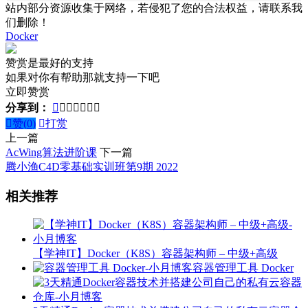
站内部分资源收集于网络，若侵犯了您的合法权益，请联系我
们删除！
Docker
赞赏是最好的支持
如果对你有帮助那就支持一下吧
立即赞赏
分享到：








赞(
0
)

打赏
上一篇
AcWing算法进阶课
下一篇
腾小渔C4D零基础实训班第9期 2022
相关推荐
【学神IT】Docker（K8S）容器架构师 – 中级+高级
容器管理工具 Docker