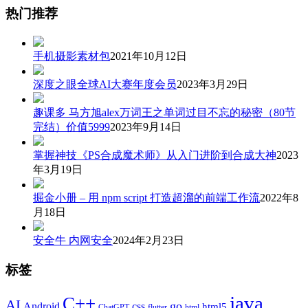
热门推荐
手机摄影素材包
2021年10月12日
深度之眼全球AI大赛年度会员
2023年3月29日
趣课多 马方旭alex万词王之单词过目不忘的秘密（80节
完结）价值5999
2023年9月14日
掌握神技《PS合成魔术师》从入门进阶到合成大神
2023
年3月19日
掘金小册 – 用 npm script 打造超溜的前端工作流
2022年8
月18日
安全牛 内网安全
2024年2月23日
标签
java
C++
AI
go
css
Android
html5
ChatGPT
flutter
html