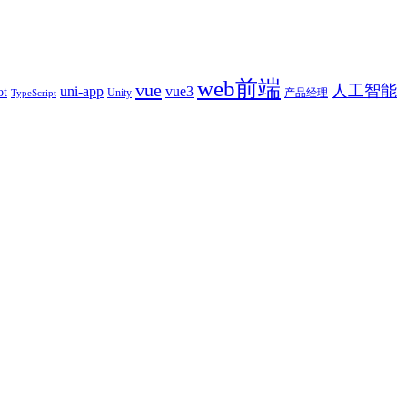
web前端
vue
人工智能
uni-app
vue3
ot
产品经理
Unity
TypeScript