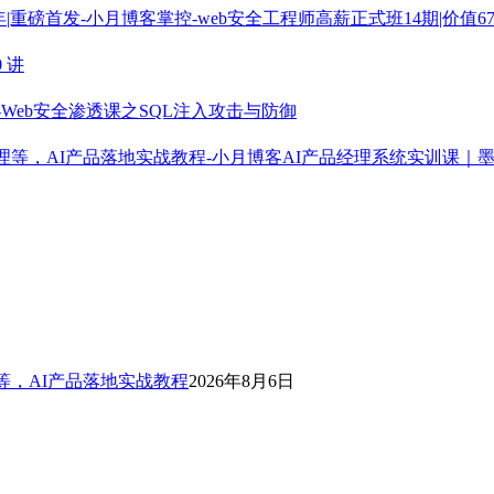
掌控-web安全工程师高薪正式班14期|价值679
0 讲
to-Web安全渗透课之SQL注入攻击与防御
AI产品经理系统实训课｜
等，AI产品落地实战教程
2026年8月6日