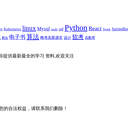
Python
linux
React
Mysql
SpringBo
js
Kubernetes
pdf
node
Spark
算法
试
软考
电子书
蜂考高斯课堂
设计
高数帮
爬虫
你提供最新最全的学习 资料,欢迎关注
您的合法权益，请联系我们删除！