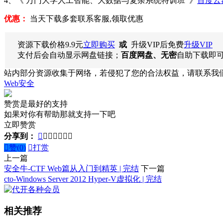
4、《 万门大学人工智能、大数据与复杂系统特训班 》
百度云
优惠：
当天下载多套联系客服,领取优惠
资源下载价格
9.9
元
立即购买
或
升级VIP后免费
升级VIP
支付后会自动显示网盘链接；
百度网盘、无密
自助下载即
站内部分资源收集于网络，若侵犯了您的合法权益，请联系我
Web安全
赞赏是最好的支持
如果对你有帮助那就支持一下吧
立即赞赏
分享到：








赞(
0
)

打赏
上一篇
安全牛-CTF Web篇从入门到精英 | 完结
下一篇
cto-Windows Server 2012 Hyper-V虚拟化 | 完结
相关推荐