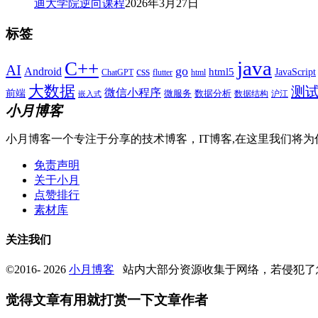
迪大学院逆向课程
2026年3月27日
标签
java
C++
AI
go
css
Android
html5
JavaScript
ChatGPT
flutter
html
大数据
测
微信小程序
前端
微服务
数据分析
数据结构
沪江
嵌入式
小月博客
小月博客一个专注于分享的技术博客，IT博客,在这里我们将为
免责声明
关于小月
点赞排行
素材库
关注我们
©2016- 2026
小月博客
站内大部分资源收集于网络，若侵犯了
觉得文章有用就打赏一下文章作者