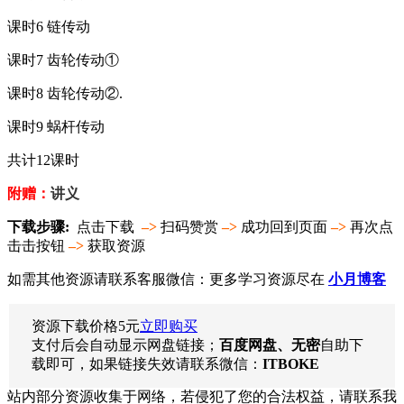
课时6 链传动
课时7 齿轮传动①
课时8 齿轮传动②.
课时9 蜗杆传动
共计12课时
附赠：
讲义
下载步骤:
点击下载
–>
扫码赞赏
–>
成功回到页面
–>
再次点
击击按钮
–>
获取资源
如需其他资源请联系客服微信：更多学习资源尽在
小月博客
资源下载价格
5
元
立即购买
支付后会自动显示网盘链接；
百度网盘、无密
自助下
载即可，如果链接失效请联系微信：
ITBOKE
站内部分资源收集于网络，若侵犯了您的合法权益，请联系我