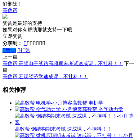
们删除！
高数帮
赞赏是最好的支持
如果对你有帮助那就支持一下吧
立即赞赏
分享到：








赞(
2
)

打赏
上一篇
高数帮 高频电子线路高频期末考试速成课，不挂科！！
下一
篇
高数帮 宏观经济学速成课，不挂科！！
相关推荐
高数帮 电机学
高数帮 空气动力学
高数帮 钢结构期末考试 速成课，不挂科！！