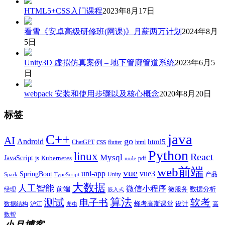
HTML5+CSS入门课程
2023年8月17日
看雪《安卓高级研修班(网课)》月薪两万计划
2024年8月
5日
Unity3D 虚拟仿真案例 – 地下管廊管道系统
2023年6月5
日
webpack 安装和使用步骤以及核心概念
2020年8月20日
标签
java
C++
AI
go
css
Android
html5
ChatGPT
flutter
html
Python
linux
React
Mysql
JavaScript
js
Kubernetes
pdf
node
web前端
vue
uni-app
vue3
SpringBoot
产品
Unity
Spark
TypeScript
大数据
人工智能
微信小程序
前端
微服务
数据分析
经理
嵌入式
算法
测试
软考
电子书
数据结构
沪江
蜂考高斯课堂
设计
高
爬虫
数帮
小月博客