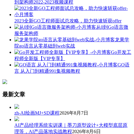
到架构师2022-2023视频课程
2023全新GO工程师面试总攻略，助力快速斩获offer
从0到Go语言微
服务架构师
龙果学
院go语言从零基础到web实战
Go开发工
程师全新版【VIP专享】
GO语
言 从入门到精通991集视频教程
最新文章
zh-AI绘画MJ+SD课程
2026年8月7日
AI产品经理系统实训课｜墨刀原型设计+大模型底层原
理等，AI产品落地实战教程
2026年8月6日