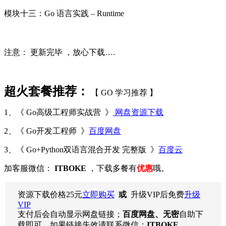
模块十三：Go 语言实践 – Runtime
注意： 更新完毕 ，
放心下载….
超火套餐推荐：
【 GO 学习推荐 】
1、《 Go高级工程师实战营 》
网盘资源下载
2、《 Go开发工程师 》
百度网盘
3、《 Go+Python双语言混合开发 完整版 》
百度云
加客服微信：
ITBOKE
，下载多餐有
优惠
哦。
资源下载价格
25
元
立即购买
或
升级VIP后免费
升级
VIP
支付后会自动显示网盘链接；
百度网盘、无密
自助下
载即可，如果链接失效请联系微信：
ITBOKE