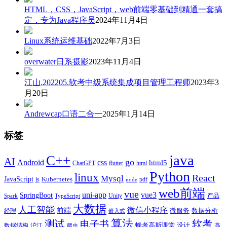
HTML，CSS，JavaScript，web前端零基础到精通一套搞
定，专为Java程序员
2024年11月4日
Linux系统运维基础
2022年7月3日
overwater日系摄影
2023年11月4日
江山.202205.软考中级系统集成项目管理工程师
2023年3
月20日
Andrewcap口语二合一
2025年1月14日
标签
java
C++
AI
go
css
Android
html5
ChatGPT
flutter
html
Python
linux
React
Mysql
JavaScript
js
Kubernetes
pdf
node
web前端
vue
uni-app
vue3
SpringBoot
产品
Unity
Spark
TypeScript
大数据
人工智能
微信小程序
前端
微服务
数据分析
经理
嵌入式
算法
测试
软考
电子书
数据结构
沪江
蜂考高斯课堂
设计
高
爬虫