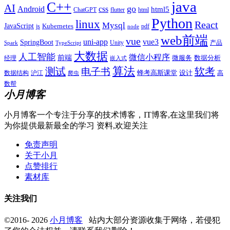
java
C++
AI
go
css
Android
html5
ChatGPT
flutter
html
Python
linux
React
Mysql
JavaScript
js
Kubernetes
pdf
node
web前端
vue
uni-app
vue3
SpringBoot
产品
Unity
Spark
TypeScript
大数据
人工智能
微信小程序
前端
微服务
数据分析
经理
嵌入式
算法
测试
软考
电子书
数据结构
沪江
蜂考高斯课堂
设计
高
爬虫
数帮
小月博客
小月博客一个专注于分享的技术博客，IT博客,在这里我们将
为你提供最新最全的学习 资料,欢迎关注
免责声明
关于小月
点赞排行
素材库
关注我们
©2016- 2026
小月博客
站内大部分资源收集于网络，若侵犯