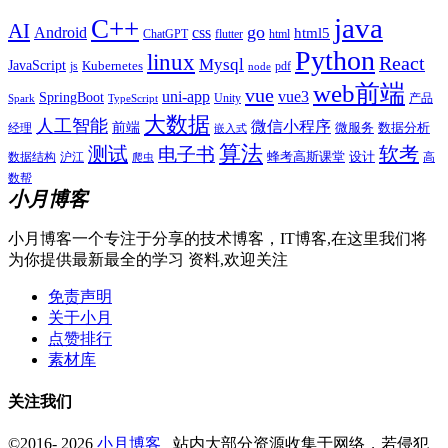
java
C++
AI
go
css
Android
html5
ChatGPT
flutter
html
Python
linux
React
Mysql
JavaScript
js
Kubernetes
pdf
node
web前端
vue
uni-app
vue3
SpringBoot
产品
Unity
Spark
TypeScript
大数据
人工智能
微信小程序
前端
微服务
数据分析
经理
嵌入式
算法
测试
软考
电子书
数据结构
沪江
蜂考高斯课堂
设计
高
爬虫
数帮
小月博客
小月博客一个专注于分享的技术博客，IT博客,在这里我们将
为你提供最新最全的学习 资料,欢迎关注
免责声明
关于小月
点赞排行
素材库
关注我们
©2016- 2026
小月博客
站内大部分资源收集于网络，若侵犯